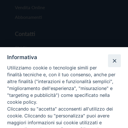
Vendita Online
Abbonamenti
Contatti
Chi Siamo
Informativa
Redazione
Scrivici
Utilizziamo cookie o tecnologie simili per
finalità tecniche e, con il tuo consenso, anche per
altre finalità ("interazioni e funzionalità semplici",
"miglioramento dell'esperienza", "misurazione" e
"targeting e pubblicità") come specificato nella
cookie policy.
Copyright © 2019 - Tutti i diritti riservati - Vit
Cliccando su "accetta" acconsenti all'utilizzo dei
Trentina Editrice
cookie. Cliccando su "personalizza" puoi avere
maggiori informazioni sui cookie utilizzati e
Privacy Policy