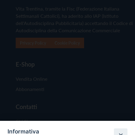
Vita Trentina, tramite la Fisc (Federazione Italiana
Settimanali Cattolici), ha aderito allo IAP (Istituto
dell'Autodisciplina Pubblicitaria) accettando il Codice di
Autodisciplina della Comunicazione Commerciale
Privacy Policy
Cookie Policy
E-Shop
Vendita Online
Abbonamenti
Contatti
Chi Siamo
Informativa
Redazione