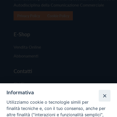
Autodisciplina della Comunicazione Commerciale
Privacy Policy
Cookie Policy
E-Shop
Vendita Online
Abbonamenti
Contatti
Chi Siamo
Informativa
Redazione
Scrivici
Utilizziamo cookie o tecnologie simili per
finalità tecniche e, con il tuo consenso, anche per
altre finalità ("interazioni e funzionalità semplici",