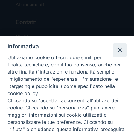
Abbonamenti
Contatti
Chi Siamo
Informativa
Redazione
Scrivici
Utilizziamo cookie o tecnologie simili per
finalità tecniche e, con il tuo consenso, anche per
altre finalità ("interazioni e funzionalità semplici",
"miglioramento dell'esperienza", "misurazione" e
"targeting e pubblicità") come specificato nella
cookie policy.
Copyright © 2019 - Tutti i diritti riservati - Vit
Cliccando su "accetta" acconsenti all'utilizzo dei
Trentina Editrice
cookie. Cliccando su "personalizza" puoi avere
maggiori informazioni sui cookie utilizzati e
Privacy Policy
personalizzare le tue preferenze. Cliccando su
Torna all'inizi
"rifiuta" o chiudendo questa informativa proseguirai