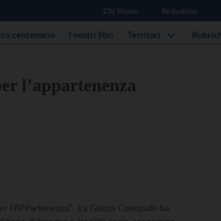
Chi Siamo
Redazione
stro centenario
I nostri libri
Territori
Rubric
er l’appartenenza
per l’APPartenenza”. La Giunta Comunale ha