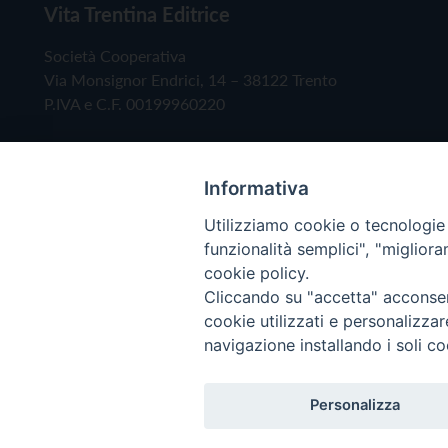
Vita Trentina Editrice
Società Cooperativa
Via Monsignor Endrici, 14 – 38122 Trento
P.IVA e C.F. 00199960220
Informativa
Utilizziamo cookie o tecnologie s
funzionalità semplici", "miglior
cookie policy.
Cliccando su "accetta" acconsent
Copyright © 2019 - Tutti i diritti riservati - Vita
cookie utilizzati e personalizza
navigazione installando i soli co
Privacy Policy
Personalizza