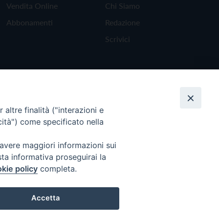
Vendita Online
Chi Siamo
Abbonamenti
Redazione
Scrivici
altre finalità ("interazioni e
cità") come specificato nella
 avere maggiori informazioni sui
sta informativa proseguirai la
kie policy
completa.
Torna all'inizio
Accetta