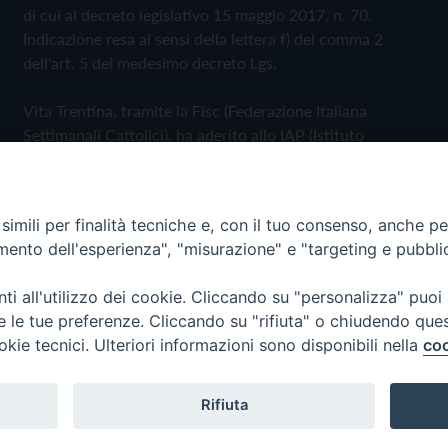
di cui al decreto legislativo 15 maggio 2017, n. 70.
Indicazione resa ai sensi della lettera f) del comma 2
dell'art. 5 del medesimo decreto Lgs.
Vita Trentina, tramite la Fisc (Federazione Italiana
Settimanali Cattolici), ha aderito allo IAP (Istituto
dell'Autodisciplina Pubblicitaria) accettando il Codice di
Autodisciplina della Comunicazione Commerciale
imili per finalità tecniche e, con il tuo consenso, anche per 
Privacy Policy
Cookie Policy
amento dell'esperienza", "misurazione" e "targeting e pubbli
i all'utilizzo dei cookie. Cliccando su "personalizza" puoi
 Trentina Editrice
re le tue preferenze. Cliccando su "rifiuta" o chiudendo que
okie tecnici. Ulteriori informazioni sono disponibili nella
coo
Rifiuta