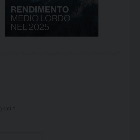
egnati
*