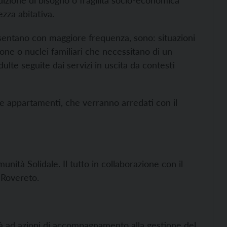
dizione di bisogno o fragilità socio-economica
zza abitativa.
resentano con maggiore frequenza, sono: situazioni
one o nuclei familiari che necessitano di un
lte seguite dai servizi in uscita da contesti
e appartamenti, che verranno arredati con il
ità Solidale. Il tutto in collaborazione con il
 Rovereto.
à ad azioni di accompagnamento alla gestione del