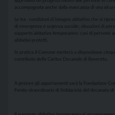
approvato un progetto rivolto alle persone in con
accompagnata anche dalla mancanza di una sicure
Le tre condizioni di bisogno abitativo che si rip
di emergenza e urgenza sociale; situazioni di pers
supporto abitativo temporaneo; casi di persone adu
abitativi protetti.
In pratica il Comune metterà a disposizione cinqu
contributo della Caritas Decanale di Rovereto.
A gestore gli appartamenti sarà la Fondazione Comun
Fondo straordinario di Solidarietà del decanato di
Il supporto abitativo temporaneo si accompagner