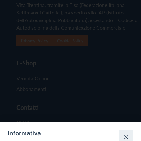
Vita Trentina, tramite la Fisc (Federazione Italiana
Settimanali Cattolici), ha aderito allo IAP (Istituto
dell'Autodisciplina Pubblicitaria) accettando il Codice di
Autodisciplina della Comunicazione Commerciale
Privacy Policy
Cookie Policy
E-Shop
Vendita Online
Abbonamenti
Contatti
Chi Siamo
Informativa
Redazione