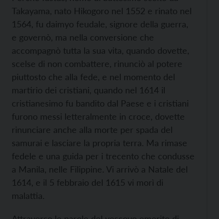
Takayama, nato Hikogoro nel 1552 e rinato nel
1564, fu daimyo feudale, signore della guerra,
e governò, ma nella conversione che
accompagnò tutta la sua vita, quando dovette,
scelse di non combattere, rinunciò al potere
piuttosto che alla fede, e nel momento del
martirio dei cristiani, quando nel 1614 il
cristianesimo fu bandito dal Paese e i cristiani
furono messi letteralmente in croce, dovette
rinunciare anche alla morte per spada del
samurai e lasciare la propria terra. Ma rimase
fedele e una guida per i trecento che condusse
a Manila, nelle Filippine. Vi arrivò a Natale del
1614, e il 5 febbraio del 1615 vi morì di
malattia.
Attraverso le parole del vescovo emerito di