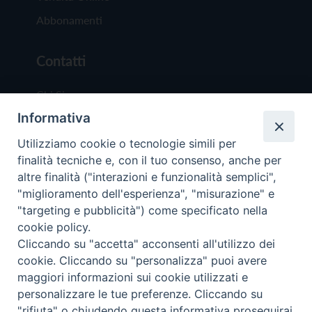
Abbonamenti
Contatti
Chi Siamo
Informativa
Redazione
Scrivici
Utilizziamo cookie o tecnologie simili per
finalità tecniche e, con il tuo consenso, anche per
altre finalità ("interazioni e funzionalità semplici",
"miglioramento dell'esperienza", "misurazione" e
"targeting e pubblicità") come specificato nella
cookie policy.
Copyright © 2019 - Tutti i diritti riservati - Vit
Cliccando su "accetta" acconsenti all'utilizzo dei
Trentina Editrice
cookie. Cliccando su "personalizza" puoi avere
maggiori informazioni sui cookie utilizzati e
Privacy Policy
personalizzare le tue preferenze. Cliccando su
Torna all'inizi
"rifiuta" o chiudendo questa informativa proseguirai