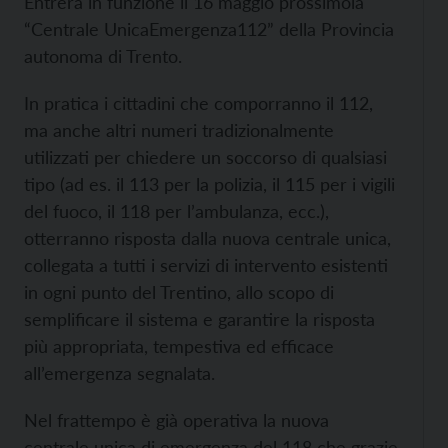
Entrerà in funzione il 16 maggio prossimola
“Centrale UnicaEmergenza112” della Provincia
autonoma di Trento.
In pratica i cittadini che comporranno il 112,
ma anche altri numeri tradizionalmente
utilizzati per chiedere un soccorso di qualsiasi
tipo (ad es. il 113 per la polizia, il 115 per i vigili
del fuoco, il 118 per l’ambulanza, ecc.),
otterranno risposta dalla nuova centrale unica,
collegata a tutti i servizi di intervento esistenti
in ogni punto del Trentino, allo scopo di
semplificare il sistema e garantire la risposta
più appropriata, tempestiva ed efficace
all’emergenza segnalata.
Nel frattempo è già operativa la nuova
centrale unica di emergenza del 118 che grazie