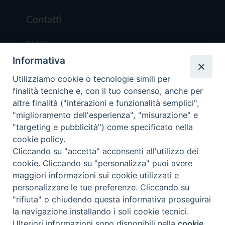
Contatti
Chi Siamo
Informativa
Redazione
Scrivici
Utilizziamo cookie o tecnologie simili per
finalità tecniche e, con il tuo consenso, anche per
altre finalità ("interazioni e funzionalità semplici",
"miglioramento dell'esperienza", "misurazione" e
"targeting e pubblicità") come specificato nella
cookie policy.
Copyright © 2019 - Tutti i diritti riservati - Vit
Cliccando su "accetta" acconsenti all'utilizzo dei
Trentina Editrice
cookie. Cliccando su "personalizza" puoi avere
maggiori informazioni sui cookie utilizzati e
Privacy Policy
personalizzare le tue preferenze. Cliccando su
Torna all'inizi
"rifiuta" o chiudendo questa informativa proseguirai
la navigazione installando i soli cookie tecnici.
Ulteriori informazioni sono disponibili nella
cookie