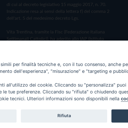
di cui al decreto legislativo 15 maggio 2017, n. 70.
Indicazione resa ai sensi della lettera f) del comma 2
dell'art. 5 del medesimo decreto Lgs.
Vita Trentina, tramite la Fisc (Federazione Italiana
Settimanali Cattolici), ha aderito allo IAP (Istituto
dell'Autodisciplina Pubblicitaria) accettando il Codice di
Autodisciplina della Comunicazione Commerciale
imili per finalità tecniche e, con il tuo consenso, anche per 
Privacy Policy
Cookie Policy
amento dell'esperienza", "misurazione" e "targeting e pubbli
i all'utilizzo dei cookie. Cliccando su "personalizza" puoi
 Trentina Editrice
re le tue preferenze. Cliccando su "rifiuta" o chiudendo que
okie tecnici. Ulteriori informazioni sono disponibili nella
coo
Rifiuta