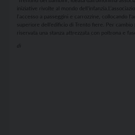
‘Trentino dei bambini’, ideata dall’omonima associa
iniziative rivolte al mondo dell’infanzia.
L’associazi
l’accesso a passeggini e carrozzine, collocando l’a
superiore dell’edificio di Trento fiere. Per cambi
riservata una stanza attrezzata con poltrona e fasc
di