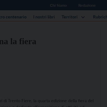
Chi Siamo
Redazione
stro centenario
I nostri libri
Territori
Rubric
na la fiera
i di Trento Fiere, la quarta edizione della fiera del