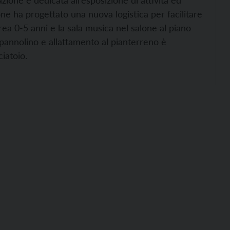
zione e dedicata all’esposizione di attività ed
one ha progettato una nuova logistica per facilitare
rea 0-5 anni e la sala musica nel salone al piano
o pannolino e allattamento al pianterreno è
iatoio.