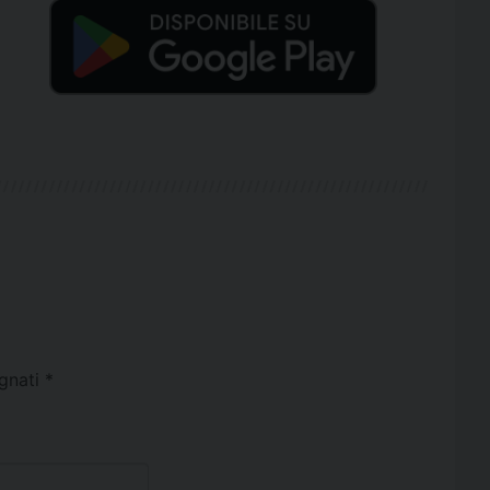
egnati
*