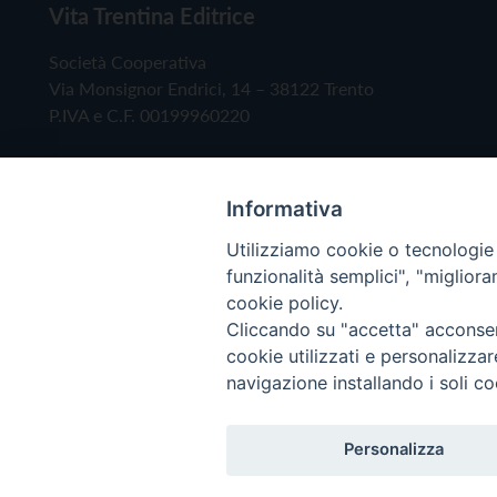
Vita Trentina Editrice
Società Cooperativa
Via Monsignor Endrici, 14 – 38122 Trento
P.IVA e C.F. 00199960220
Informativa
Utilizziamo cookie o tecnologie s
funzionalità semplici", "miglior
cookie policy.
Cliccando su "accetta" acconsent
Copyright © 2019 - Tutti i diritti riservati - Vita
cookie utilizzati e personalizza
navigazione installando i soli co
Privacy Policy
Personalizza