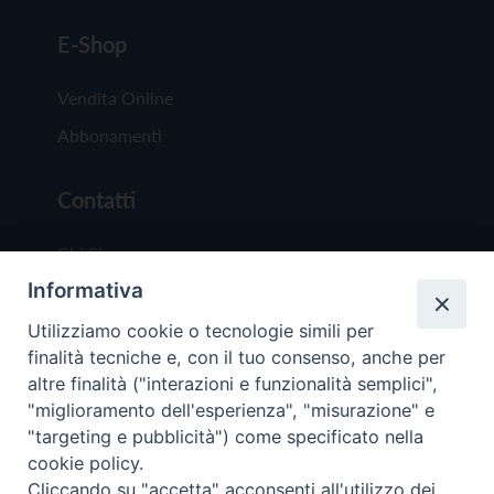
E-Shop
Vendita Online
Abbonamenti
Contatti
Chi Siamo
Informativa
Redazione
Scrivici
Utilizziamo cookie o tecnologie simili per
finalità tecniche e, con il tuo consenso, anche per
altre finalità ("interazioni e funzionalità semplici",
"miglioramento dell'esperienza", "misurazione" e
"targeting e pubblicità") come specificato nella
cookie policy.
Copyright © 2019 - Tutti i diritti riservati - Vit
Cliccando su "accetta" acconsenti all'utilizzo dei