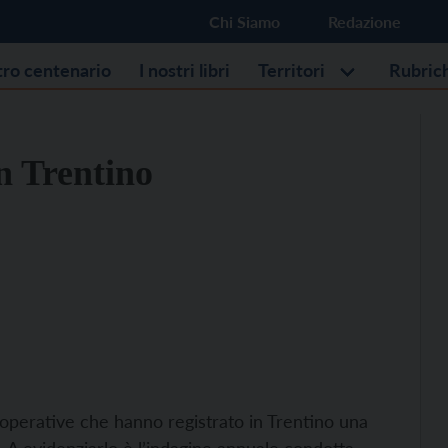
Chi Siamo
Redazione
stro centenario
I nostri libri
Territori
Rubric
in Trentino
operative che hanno registrato in Trentino una