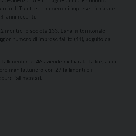
. A evidenziarlo è l’indagine annuale condotta
mercio di Trento sul numero di imprese dichiarate
gli anni recenti.
2 mentre le società 133. L’analisi territoriale
gior numero di imprese fallite (41), seguito da
 fallimenti con 46 aziende dichiarate fallite, a cui
ore manifatturiero con 29 fallimenti e il
dure fallimentari.