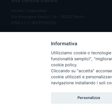
Società Cooperativa
Via Monsignor Endrici, 14 – 38122 Trento
P.IVA e C.F. 00199960220
Informativa
Utilizziamo cookie o tecnologie s
funzionalità semplici", "miglior
cookie policy.
Cliccando su "accetta" acconsent
Copyright © 2019 - Tutti i diritti riservati - Vita
cookie utilizzati e personalizza
navigazione installando i soli co
Privacy Policy
Personalizza