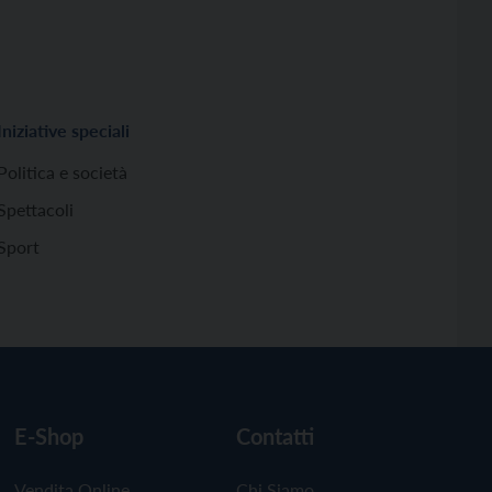
Iniziative speciali
Politica e società
Spettacoli
Sport
E-Shop
Contatti
Vendita Online
Chi Siamo