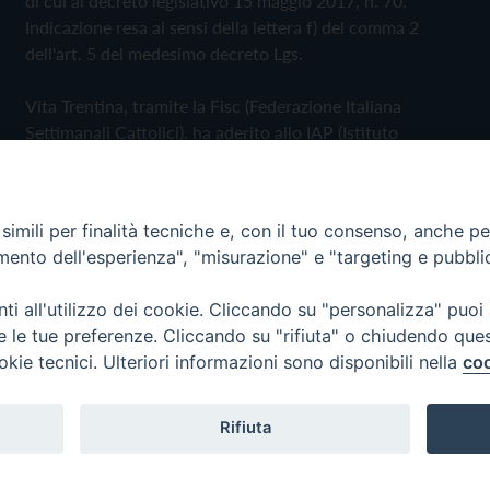
di cui al decreto legislativo 15 maggio 2017, n. 70.
Indicazione resa ai sensi della lettera f) del comma 2
dell'art. 5 del medesimo decreto Lgs.
Vita Trentina, tramite la Fisc (Federazione Italiana
Settimanali Cattolici), ha aderito allo IAP (Istituto
dell'Autodisciplina Pubblicitaria) accettando il Codice di
Autodisciplina della Comunicazione Commerciale
imili per finalità tecniche e, con il tuo consenso, anche per 
Privacy Policy
Cookie Policy
amento dell'esperienza", "misurazione" e "targeting e pubbli
i all'utilizzo dei cookie. Cliccando su "personalizza" puoi
 Trentina Editrice
re le tue preferenze. Cliccando su "rifiuta" o chiudendo que
okie tecnici. Ulteriori informazioni sono disponibili nella
coo
Rifiuta