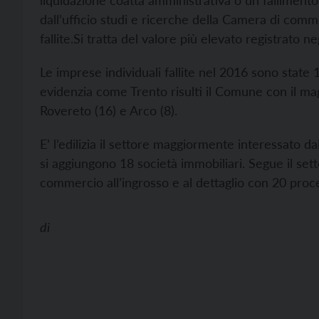
liquidazione coatta amministrativa o un fallimento
dall’ufficio studi e ricerche della Camera di com
fallite.
Si tratta del valore più elevato registrato ne
Le imprese individuali fallite nel 2016 sono state 1
evidenzia come Trento risulti il Comune con il mag
Rovereto (16) e Arco (8).
E’ l’edilizia il settore maggiormente interessato dai
si aggiungono 18 società immobiliari. Segue il sett
commercio all’ingrosso e al dettaglio con 20 proce
di