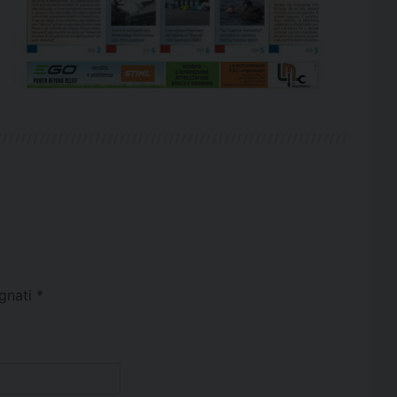
egnati
*