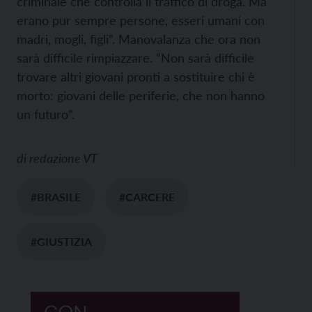
criminale che controlla il traffico di droga. Ma
erano pur sempre persone, esseri umani con
madri, mogli, figli”. Manovalanza che ora non
sarà difficile rimpiazzare. “Non sarà difficile
trovare altri giovani pronti a sostituire chi è
morto: giovani delle periferie, che non hanno
un futuro”.
di
redazione VT
#BRASILE
#CARCERE
#GIUSTIZIA