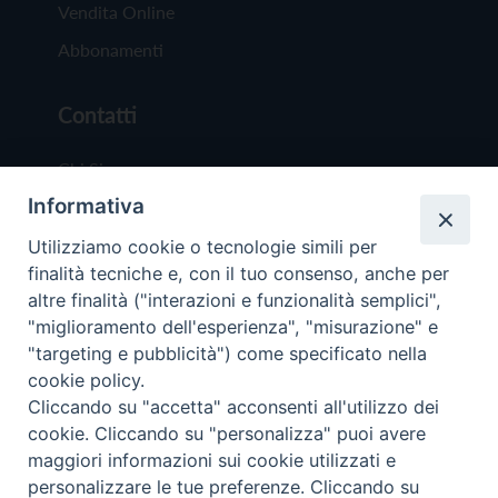
Vendita Online
Abbonamenti
Contatti
Chi Siamo
Informativa
Redazione
Scrivici
Utilizziamo cookie o tecnologie simili per
finalità tecniche e, con il tuo consenso, anche per
altre finalità ("interazioni e funzionalità semplici",
"miglioramento dell'esperienza", "misurazione" e
"targeting e pubblicità") come specificato nella
cookie policy.
Copyright © 2019 - Tutti i diritti riservati - Vit
Cliccando su "accetta" acconsenti all'utilizzo dei
Trentina Editrice
cookie. Cliccando su "personalizza" puoi avere
maggiori informazioni sui cookie utilizzati e
Privacy Policy
personalizzare le tue preferenze. Cliccando su