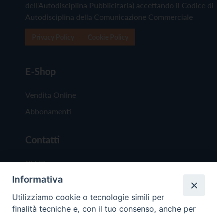
dell'Autodisciplina Pubblicitaria) accettando il Codice di
Autodisciplina della Comunicazione Commerciale
Privacy Policy
Cookie Policy
E-Shop
Vendita Online
Abbonamenti
Contatti
Chi Siamo
Informativa
Redazione
Scrivici
Utilizziamo cookie o tecnologie simili per
finalità tecniche e, con il tuo consenso, anche per