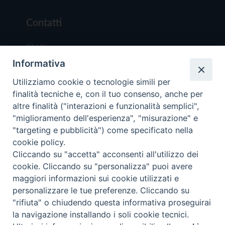
Contatti
Chi Siamo
Informativa
Redazione
Scrivici
Utilizziamo cookie o tecnologie simili per
finalità tecniche e, con il tuo consenso, anche per
altre finalità ("interazioni e funzionalità semplici",
"miglioramento dell'esperienza", "misurazione" e
"targeting e pubblicità") come specificato nella
cookie policy.
Copyright © 2019 - Tutti i diritti riservati - Vit
Cliccando su "accetta" acconsenti all'utilizzo dei
Trentina Editrice
cookie. Cliccando su "personalizza" puoi avere
maggiori informazioni sui cookie utilizzati e
Privacy Policy
personalizzare le tue preferenze. Cliccando su
Torna all'inizi
"rifiuta" o chiudendo questa informativa proseguirai
la navigazione installando i soli cookie tecnici.