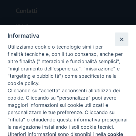
Contatti
Chi Siamo
Informativa
Redazione
Scrivici
Utilizziamo cookie o tecnologie simili per
finalità tecniche e, con il tuo consenso, anche per
altre finalità ("interazioni e funzionalità semplici",
"miglioramento dell'esperienza", "misurazione" e
"targeting e pubblicità") come specificato nella
cookie policy.
Copyright © 2019 - Tutti i diritti riservati - Vit
Cliccando su "accetta" acconsenti all'utilizzo dei
Trentina Editrice
cookie. Cliccando su "personalizza" puoi avere
maggiori informazioni sui cookie utilizzati e
Privacy Policy
personalizzare le tue preferenze. Cliccando su
Torna all'inizi
"rifiuta" o chiudendo questa informativa proseguirai
la navigazione installando i soli cookie tecnici.
Ulteriori informazioni sono disponibili nella
cookie
Preferenze Cookie