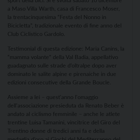
sport della bici. Si è svolta sabato 10 dicembre
a Maso Villa Warth, casa di Francesco Moser,
la trentacinquesima “Festa del Nonno in
Bicicletta”, tradizionale evento di fine anno del
Club Ciclistico Gardolo.
Testimonial di questa edizione: Maria Canins, la
“mamma volante” della Val Badia, appellativo
guadagnato sulle strade d’oltralpe dopo aver
dominato le salite alpine e pirenaiche in due
edizioni consecutive della Grande Boucle.
Assieme a lei – quest'anno l'omaggio
dell'associazione presieduta da Renato Beber è
andato al ciclismo femminile – anche le atlete
trentine Luisa Tamanini, vincitrice del Giro del
Trentino donne di tredici anni fa e della
medaglia d’oro ai Giochi del Mediterraneo del