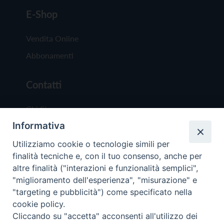
E-Shop
Vendita Online
Abbonamenti
Contatti
Chi Siamo
Informativa
Redazione
Scrivici
Utilizziamo cookie o tecnologie simili per
finalità tecniche e, con il tuo consenso, anche per
altre finalità ("interazioni e funzionalità semplici",
"miglioramento dell'esperienza", "misurazione" e
"targeting e pubblicità") come specificato nella
cookie policy.
Copyright © 2019 - Tutti i diritti riservati - Vit
Cliccando su "accetta" acconsenti all'utilizzo dei
Trentina Editrice