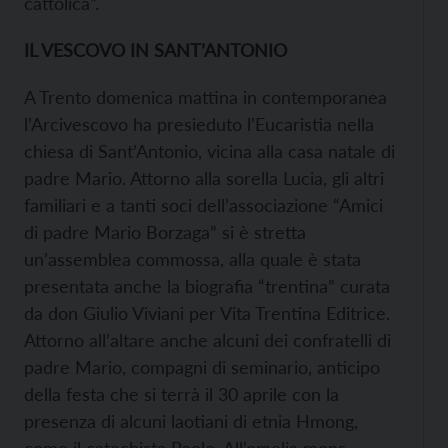
cattolica”.
IL VESCOVO IN SANT’ANTONIO
A Trento domenica mattina in contemporanea
l’Arcivescovo ha presieduto l’Eucaristia nella
chiesa di Sant’Antonio, vicina alla casa natale di
padre Mario. Attorno alla sorella Lucia, gli altri
familiari e a tanti soci dell’associazione “Amici
di padre Mario Borzaga” si è stretta
un’assemblea commossa, alla quale è stata
presentata anche la biografia “trentina” curata
da don Giulio Viviani per Vita Trentina Editrice.
Attorno all’altare anche alcuni dei confratelli di
padre Mario, compagni di seminario, anticipo
della festa che si terrà il 30 aprile con la
presenza di alcuni laotiani di etnia Hmong,
come il catechista Paolo. All’omelia mons.