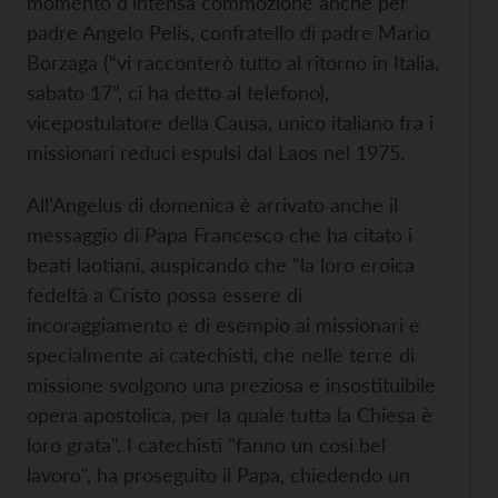
momento d'intensa commozione anche per
padre Angelo Pelis, confratello di padre Mario
Borzaga (“vi racconterò tutto al ritorno in Italia,
sabato 17”, ci ha detto al telefono),
vicepostulatore della Causa, unico italiano fra i
missionari reduci espulsi dal Laos nel 1975.
All'Angelus di domenica è arrivato anche il
messaggio di Papa Francesco che ha citato i
beati laotiani, auspicando che "la loro eroica
fedeltà a Cristo possa essere di
incoraggiamento e di esempio ai missionari e
specialmente ai catechisti, che nelle terre di
missione svolgono una preziosa e insostituibile
opera apostolica, per la quale tutta la Chiesa è
loro grata". I catechisti "fanno un così bel
lavoro", ha proseguito il Papa, chiedendo un