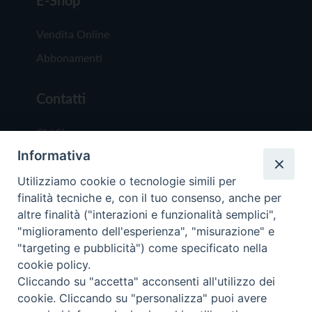
E-Shop
Vendita Online
Abbonamenti
Contatti
Chi Siamo
Informativa
Redazione
Scrivici
Utilizziamo cookie o tecnologie simili per
finalità tecniche e, con il tuo consenso, anche per
altre finalità ("interazioni e funzionalità semplici",
"miglioramento dell'esperienza", "misurazione" e
"targeting e pubblicità") come specificato nella
cookie policy.
Copyright © 2019 - Tutti i diritti riservati - Vit
Cliccando su "accetta" acconsenti all'utilizzo dei
Trentina Editrice
cookie. Cliccando su "personalizza" puoi avere