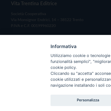
Vita Trentina Editrice
Società Cooperativa
Via Monsignor Endrici, 14 – 38122 Trento
P.IVA e C.F. 00199960220
Informativa
Utilizziamo cookie o tecnologie s
funzionalità semplici", "miglior
cookie policy.
Cliccando su "accetta" acconsent
Copyright © 2019 - Tutti i diritti riservati - Vita
cookie utilizzati e personalizza
navigazione installando i soli co
Privacy Policy
Personalizza