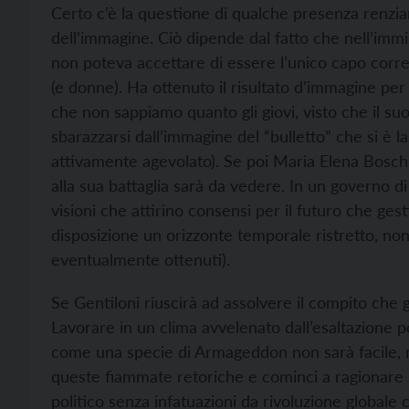
Certo c’è la questione di qualche presenza renzi
dell’immagine. Ciò dipende dal fatto che nell’imm
non poteva accettare di essere l’unico capo corr
(e donne). Ha ottenuto il risultato d’immagine per 
che non sappiamo quanto gli giovi, visto che il 
sbarazzarsi dall’immagine del “bulletto” che si è 
attivamente agevolato). Se poi Maria Elena Boschi 
alla sua battaglia sarà da vedere. In un governo di
visioni che attirino consensi per il futuro che ges
disposizione un orizzonte temporale ristretto, non
eventualmente ottenuti).
Se Gentiloni riuscirà ad assolvere il compito che g
Lavorare in un clima avvelenato dall’esaltazione po
come una specie di Armageddon non sarà facile, ma
queste fiammate retoriche e cominci a ragionare 
politico senza infatuazioni da rivoluzione globa