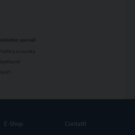
Iniziative speciali
Politica e società
Spettacoli
Sport
E-Shop
Contatti