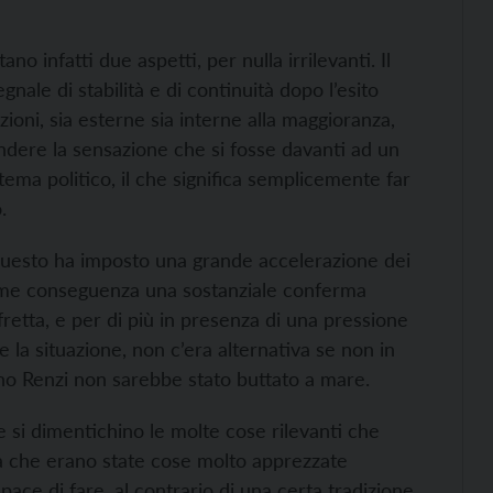
no infatti due aspetti, per nulla irrilevanti. Il
gnale di stabilità e di continuità dopo l’esito
oni, sia esterne sia interne alla maggioranza,
ndere la sensazione che si fosse davanti ad un
tema politico, il che significa semplicemente far
.
questo ha imposto una grande accelerazione dei
come conseguenza una sostanziale conferma
fretta, e per di più in presenza di una pressione
e la situazione, non c’era alternativa se non in
no Renzi non sarebbe stato buttato a mare.
 si dimentichino le molte cose rilevanti che
ca che erano state cose molto apprezzate
ace di fare, al contrario di una certa tradizione