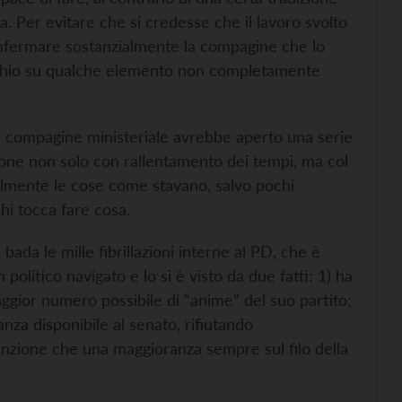
a. Per evitare che si credesse che il lavoro svolto
onfermare sostanzialmente la compagine che lo
cchio su qualche elemento non completamente
la compagine ministeriale avrebbe aperto una serie
lizione non solo con rallentamento dei tempi, ma col
ialmente le cose come stavano, salvo pochi
chi tocca fare cosa.
ada le mille fibrillazioni interne al PD, che è
 politico navigato e lo si è visto da due fatti: 1) ha
gior numero possibile di “anime” del suo partito;
anza disponibile al senato, rifiutando
vinzione che una maggioranza sempre sul filo della