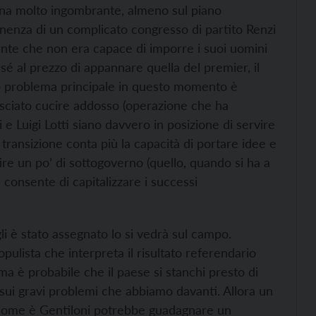
ana molto ingombrante, almeno sul piano
inenza di un complicato congresso di partito Renzi
ente che non era capace di imporre i suoi uomini
sé al prezzo di appannare quella del premier, il
suo problema principale in questo momento è
lasciato cucire addosso (operazione che ha
e Luigi Lotti siano davvero in posizione di servire
 transizione conta più la capacità di portare idee e
tire un po’ di sottogoverno (quello, quando si ha a
 consente di capitalizzare i successi
li è stato assegnato lo si vedrà sul campo.
pulista che interpreta il risultato referendario
 è probabile che il paese si stanchi presto di
sui gravi problemi che abbiamo davanti. Allora un
le come è Gentiloni potrebbe guadagnare un