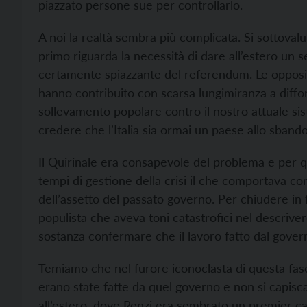
piazzato persone sue per controllarlo.
A noi la realtà sembra più complicata. Si sottovaluta
primo riguarda la necessità di dare all’estero un se
certamente spiazzante del referendum. Le opposizi
hanno contribuito con scarsa lungimiranza a diffo
sollevamento popolare contro il nostro attuale sis
credere che l’Italia sia ormai un paese allo sbando
Il Quirinale era consapevole del problema e per 
tempi di gestione della crisi il che comportava 
dell’assetto del passato governo. Per chiudere in 
populista che aveva toni catastrofici nel descriver
sostanza confermare che il lavoro fatto dal gover
Temiamo che nel furore iconoclasta di questa fase
erano state fatte da quel governo e non si capis
all’estero, dove Renzi era sembrato un premier cap