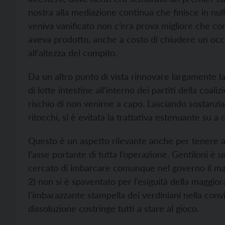
nostra alla mediazione continua che finisce in null
veniva vanificato non c’era prova migliore che c
aveva prodotto, anche a costo di chiudere un o
all’altezza del compito.
Da un altro punto di vista rinnovare largamente 
di lotte intestine all’interno dei partiti della coa
rischio di non venirne a capo. Lasciando sostanz
ritocchi, si è evitata la trattativa estenuante su a 
Questo è un aspetto rilevante anche per tenere a b
l’asse portante di tutta l’operazione. Gentiloni è un
cercato di imbarcare comunque nel governo il mag
2) non si è spaventato per l’esiguità della maggior
l’imbarazzante stampella dei verdiniani nella con
dissoluzione costringe tutti a stare al gioco.