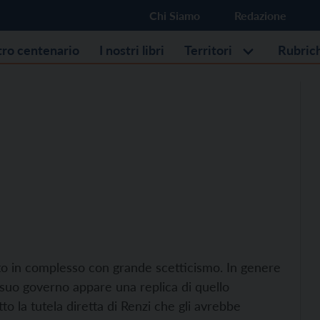
Chi Siamo
Redazione
stro centenario
I nostri libri
Territori
Rubric
lto in complesso con grande scetticismo. In genere
 suo governo appare una replica di quello
o la tutela diretta di Renzi che gli avrebbe