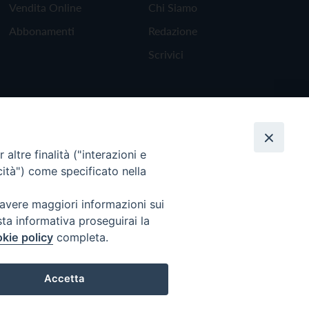
Vendita Online
Chi Siamo
Abbonamenti
Redazione
Scrivici
altre finalità ("interazioni e
cità") come specificato nella
 avere maggiori informazioni sui
sta informativa proseguirai la
kie policy
completa.
Torna all'inizio
Accetta