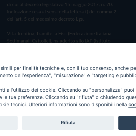
di cui al decreto legislativo 15 maggio 2017, n. 70.
Indicazione resa ai sensi della lettera f) del comma 2
dell'art. 5 del medesimo decreto Lgs.
Vita Trentina, tramite la Fisc (Federazione Italiana
Settimanali Cattolici), ha aderito allo IAP (Istituto
dell'Autodisciplina Pubblicitaria) accettando il Codice di
Autodisciplina della Comunicazione Commerciale
imili per finalità tecniche e, con il tuo consenso, anche per 
Privacy Policy
Cookie Policy
amento dell'esperienza", "misurazione" e "targeting e pubbli
i all'utilizzo dei cookie. Cliccando su "personalizza" puoi
 Trentina Editrice
re le tue preferenze. Cliccando su "rifiuta" o chiudendo que
okie tecnici. Ulteriori informazioni sono disponibili nella
coo
Rifiuta