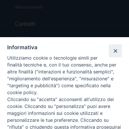
Abbonamenti
Contatti
Chi Siamo
Informativa
Redazione
Scrivici
Utilizziamo cookie o tecnologie simili per
finalità tecniche e, con il tuo consenso, anche per
altre finalità ("interazioni e funzionalità semplici",
"miglioramento dell'esperienza", "misurazione" e
"targeting e pubblicità") come specificato nella
cookie policy.
Copyright © 2019 - Tutti i diritti riservati - Vit
Cliccando su "accetta" acconsenti all'utilizzo dei
Trentina Editrice
cookie. Cliccando su "personalizza" puoi avere
maggiori informazioni sui cookie utilizzati e
Privacy Policy
personalizzare le tue preferenze. Cliccando su
Torna all'inizi
"rifiuta" o chiudendo questa informativa proseguirai