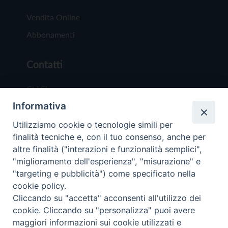
Vendita Online
Abbonamenti
Contatti
Chi Siamo
Informativa
Redazione
Scrivici
Utilizziamo cookie o tecnologie simili per
finalità tecniche e, con il tuo consenso, anche per
altre finalità ("interazioni e funzionalità semplici",
"miglioramento dell'esperienza", "misurazione" e
"targeting e pubblicità") come specificato nella
cookie policy.
Copyright © 2019 - Tutti i diritti riservati - Vit
Cliccando su "accetta" acconsenti all'utilizzo dei
Trentina Editrice
cookie. Cliccando su "personalizza" puoi avere
maggiori informazioni sui cookie utilizzati e
Privacy Policy