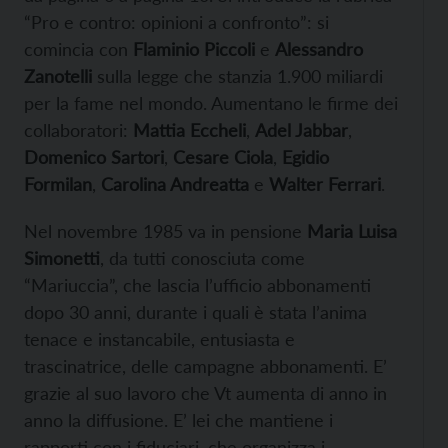
“Pro e contro: opinioni a confronto”: si
comincia con
Flaminio Piccoli
e
Alessandro
Zanotelli
sulla legge che stanzia 1.900 miliardi
per la fame nel mondo. Aumentano le firme dei
collaboratori:
Mattia Eccheli
,
Adel Jabbar
,
Domenico Sartori
,
Cesare Ciola
,
Egidio
Formilan
,
Carolina Andreatta
e
Walter Ferrari
.
Nel novembre 1985 va in pensione
Maria Luisa
Simonetti
, da tutti conosciuta come
“Mariuccia”, che lascia l’ufficio abbonamenti
dopo 30 anni, durante i quali è stata l’anima
tenace e instancabile, entusiasta e
trascinatrice, delle campagne abbonamenti. E’
grazie al suo lavoro che Vt aumenta di anno in
anno la diffusione. E’ lei che mantiene i
rapporti con i fiduciari, che organizza i