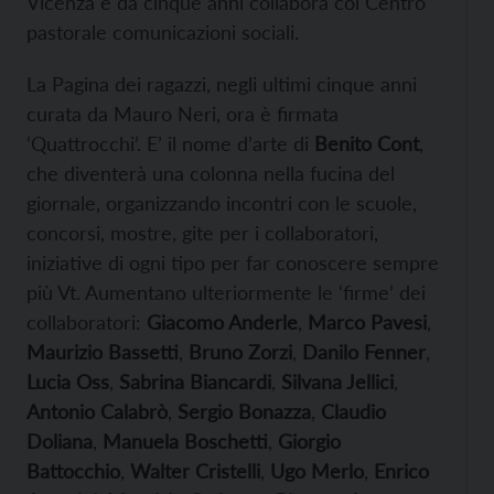
Vicenza e da cinque anni collabora col Centro
pastorale comunicazioni sociali.
La Pagina dei ragazzi, negli ultimi cinque anni
curata da Mauro Neri, ora è firmata
‘Quattrocchi’. E’ il nome d’arte di
Benito Cont
,
che diventerà una colonna nella fucina del
giornale, organizzando incontri con le scuole,
concorsi, mostre, gite per i collaboratori,
iniziative di ogni tipo per far conoscere sempre
più Vt. Aumentano ulteriormente le ‘firme’ dei
collaboratori:
Giacomo Anderle
,
Marco Pavesi
,
Maurizio Bassetti
,
Bruno Zorzi
,
Danilo Fenner
,
Lucia Oss
,
Sabrina Biancardi
,
Silvana Jellici
,
Antonio Calabrò
,
Sergio Bonazza
,
Claudio
Doliana
,
Manuela Boschetti
,
Giorgio
Battocchio
,
Walter Cristelli
,
Ugo Merlo
,
Enrico