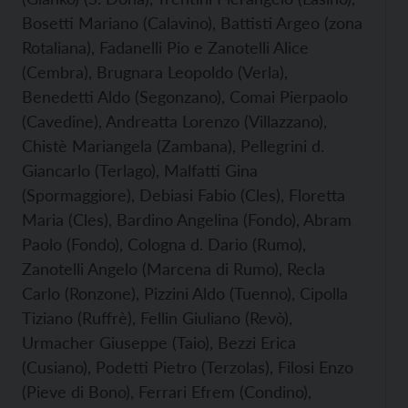
Bosetti Mariano (Calavino), Battisti Argeo (zona
Rotaliana), Fadanelli Pio e Zanotelli Alice
(Cembra), Brugnara Leopoldo (Verla),
Benedetti Aldo (Segonzano), Comai Pierpaolo
(Cavedine), Andreatta Lorenzo (Villazzano),
Chistè Mariangela (Zambana), Pellegrini d.
Giancarlo (Terlago), Malfatti Gina
(Spormaggiore), Debiasi Fabio (Cles), Floretta
Maria (Cles), Bardino Angelina (Fondo), Abram
Paolo (Fondo), Cologna d. Dario (Rumo),
Zanotelli Angelo (Marcena di Rumo), Recla
Carlo (Ronzone), Pizzini Aldo (Tuenno), Cipolla
Tiziano (Ruffrè), Fellin Giuliano (Revò),
Urmacher Giuseppe (Taio), Bezzi Erica
(Cusiano), Podetti Pietro (Terzolas), Filosi Enzo
(Pieve di Bono), Ferrari Efrem (Condino),