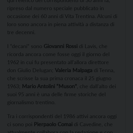
qui l'elenco dei corrispondenti di 30 anni fa,
ripreso dal numero speciale pubblicato in
occasione dei 60 anni di Vita Trentina. Alcuni di
loro sono ancora in piena attività a distanza di
tre decenni.
I “decani” sono
Giovanni Rossi
di Lavis, che
ricorda ancora come fosse oggi il giorno del
1962 in cui fu presentato all'allora direttore
don Giulio Delugan;
Valeria Malpaga
di Tenna,
che scrisse la sua prima cronaca il 25 giugno
1963;
Mario Antolini “Muson”
, che dall'alto dei
suoi 95 anni è una delle firme storiche del
giornalismo trentino.
Tra i corrispondenti del 1986 attivi ancora oggi
ci sono poi
Pierpaolo Comai
di Cavedine, che
attualmente collabora con la redazione e con