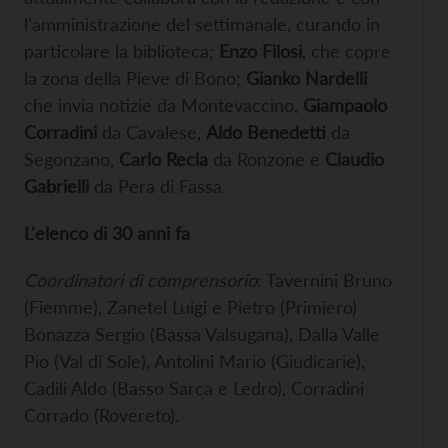
l'amministrazione del settimanale, curando in
particolare la biblioteca;
Enzo Filosi
, che copre
la zona della Pieve di Bono;
Gian
k
o
Nardelli
che invia notizie da Montevaccino,
Giampaolo
Corradini
da Cavalese,
Aldo
Benedetti
da
Segonzano,
Carlo
Recla
da Ronzone e
Claudio
Gabrielli
da Pera di Fassa.
L'elenco di 30 anni fa
Coordinatori di comprensorio
: Tavernini Bruno
(Fiemme), Zanetel Luigi e Pietro (Primiero)
Bonazza Sergio (Bassa Valsugana), Dalla Valle
Pio (Val di Sole), Antolini Mario (Giudicarie),
Cadili Aldo (Basso Sarca e Ledro), Corradini
Corrado (Rovereto).