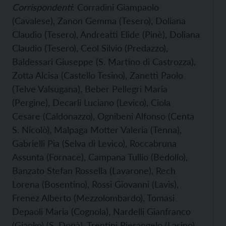
Corrispondenti
: Corradini Giampaolo
(Cavalese), Zanon Gemma (Tesero), Doliana
Claudio (Tesero), Andreatti Elide (Pinè), Doliana
Claudio (Tesero), Ceol Silvio (Predazzo),
Baldessari Giuseppe (S. Martino di Castrozza),
Zotta Alcisa (Castello Tesino), Zanetti Paolo
(Telve Valsugana), Beber Pellegri Maria
(Pergine), Decarli Luciano (Levico), Ciola
Cesare (Caldonazzo), Ognibeni Alfonso (Centa
S. Nicolò), Malpaga Motter Valeria (Tenna),
Gabrielli Pia (Selva di Levico), Roccabruna
Assunta (Fornace), Campana Tullio (Bedollo),
Banzato Stefan Rossella (Lavarone), Rech
Lorena (Bosentino), Rossi Giovanni (Lavis),
Frenez Alberto (Mezzolombardo), Tomasi
Depaoli Maria (Cognola), Nardelli Gianfranco
(Gianko) (S. Donà), Trentini Pierangelo (Lasino),