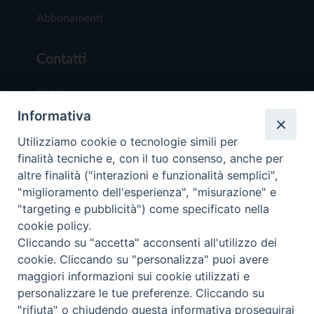
Abbonamenti
Contatti
Chi Siamo
Informativa
Redazione
Scrivici
Utilizziamo cookie o tecnologie simili per
finalità tecniche e, con il tuo consenso, anche per
altre finalità ("interazioni e funzionalità semplici",
"miglioramento dell'esperienza", "misurazione" e
"targeting e pubblicità") come specificato nella
cookie policy.
Copyright © 2019 - Tutti i diritti riservati - Vit
Cliccando su "accetta" acconsenti all'utilizzo dei
Trentina Editrice
cookie. Cliccando su "personalizza" puoi avere
maggiori informazioni sui cookie utilizzati e
Privacy Policy
personalizzare le tue preferenze. Cliccando su
Torna all'inizi
"rifiuta" o chiudendo questa informativa proseguirai