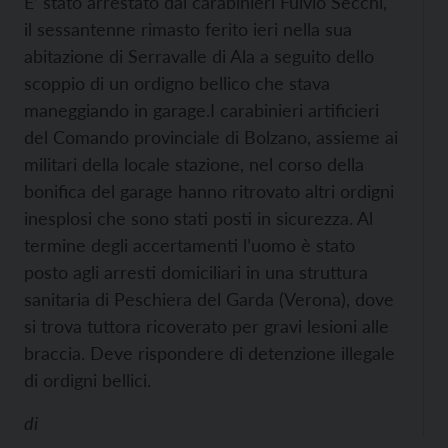
E’ stato arrestato dai carabinieri Fulvio Secchi,
il sessantenne rimasto ferito ieri nella sua
abitazione di Serravalle di Ala a seguito dello
scoppio di un ordigno bellico che stava
maneggiando in garage.
I carabinieri artificieri
del Comando provinciale di Bolzano, assieme ai
militari della locale stazione, nel corso della
bonifica del garage hanno ritrovato altri ordigni
inesplosi che sono stati posti in sicurezza. Al
termine degli accertamenti l’uomo è stato
posto agli arresti domiciliari in una struttura
sanitaria di Peschiera del Garda (Verona), dove
si trova tuttora ricoverato per gravi lesioni alle
braccia. Deve rispondere di detenzione illegale
di ordigni bellici.
di