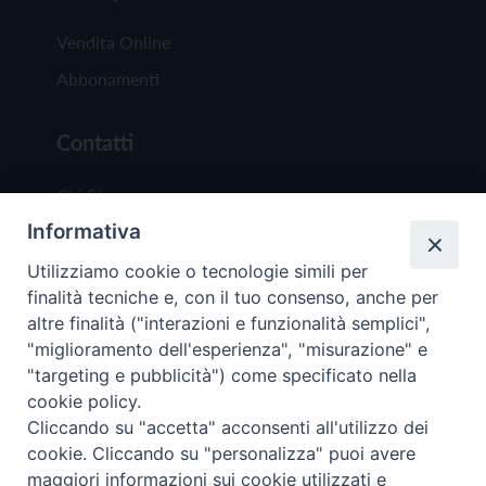
Vendita Online
Abbonamenti
Contatti
Chi Siamo
Informativa
Redazione
Scrivici
Utilizziamo cookie o tecnologie simili per
finalità tecniche e, con il tuo consenso, anche per
altre finalità ("interazioni e funzionalità semplici",
"miglioramento dell'esperienza", "misurazione" e
"targeting e pubblicità") come specificato nella
cookie policy.
Copyright © 2019 - Tutti i diritti riservati - Vit
Cliccando su "accetta" acconsenti all'utilizzo dei
Trentina Editrice
cookie. Cliccando su "personalizza" puoi avere
maggiori informazioni sui cookie utilizzati e