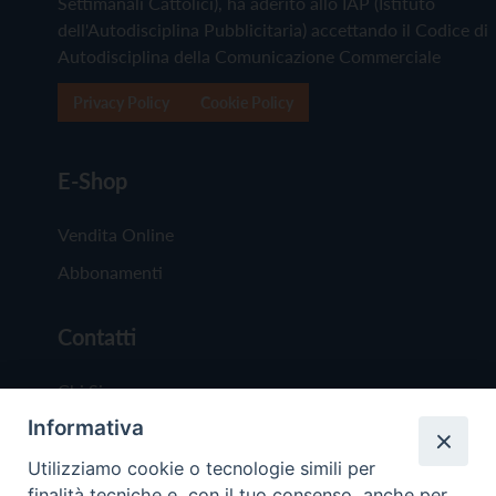
Settimanali Cattolici), ha aderito allo IAP (Istituto
dell'Autodisciplina Pubblicitaria) accettando il Codice di
Autodisciplina della Comunicazione Commerciale
Privacy Policy
Cookie Policy
E-Shop
Vendita Online
Abbonamenti
Contatti
Chi Siamo
Informativa
Redazione
Scrivici
Utilizziamo cookie o tecnologie simili per
finalità tecniche e, con il tuo consenso, anche per