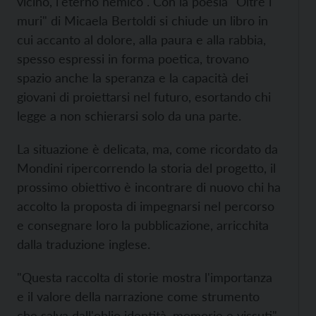
vicino, l'eterno nemico". Con la poesia "Oltre i
muri" di Micaela Bertoldi si chiude un libro in
cui accanto al dolore, alla paura e alla rabbia,
spesso espressi in forma poetica, trovano
spazio anche la speranza e la capacità dei
giovani di proiettarsi nel futuro, esortando chi
legge a non schierarsi solo da una parte.
La situazione è delicata, ma, come ricordato da
Mondini ripercorrendo la storia del progetto, il
prossimo obiettivo è incontrare di nuovo chi ha
accolto la proposta di impegnarsi nel percorso
e consegnare loro la pubblicazione, arricchita
dalla traduzione inglese.
"Questa raccolta di storie mostra l'importanza
e il valore della narrazione come strumento
che salva dall'oblio identità, memorie e vissuti",