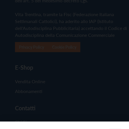
dell'art. 5 del medesimo decreto Lgs.
Vita Trentina, tramite la Fisc (Federazione Italiana
Settimanali Cattolici), ha aderito allo IAP (Istituto
dell'Autodisciplina Pubblicitaria) accettando il Codice di
Autodisciplina della Comunicazione Commerciale
Privacy Policy
Cookie Policy
E-Shop
Vendita Online
Abbonamenti
Contatti
Chi Siamo