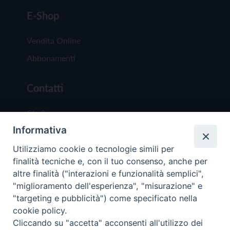
E-Shop
Vendita Online
Abbonamenti
Contatti
Chi Siamo
Informativa
Redazione
Scrivici
Utilizziamo cookie o tecnologie simili per
finalità tecniche e, con il tuo consenso, anche per
altre finalità ("interazioni e funzionalità semplici",
"miglioramento dell'esperienza", "misurazione" e
"targeting e pubblicità") come specificato nella
cookie policy.
Copyright © 2019 - Tutti i diritti riservati - Vit
Cliccando su "accetta" acconsenti all'utilizzo dei
Trentina Editrice