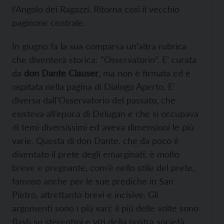
l’Angolo dei Ragazzi. Ritorna così il vecchio
paginone centrale.
In giugno fa la sua comparsa un’altra rubrica
che diventerà storica: “Osservatorio”. E’ curata
da
don
Dante Clauser
, ma non è firmata ed è
ospitata nella pagina di Dialogo Aperto. E’
diversa dall’Osservatorio del passato, che
esisteva all’epoca di Delugan e che si occupava
di temi diversissimi ed aveva dimensioni le più
varie. Questa di don Dante, che da poco è
diventato il prete degli emarginati, è molto
breve e pregnante, com’è nello stile del prete,
famoso anche per le sue prediche in San
Pietro, altrettanto brevi e incisive. Gli
argomenti sono i più vari: il più delle volte sono
flash su stereotipi e vizi della nostra società,