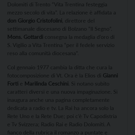
Dolomiti di Trento “Vita Trentina festeggia
mezzo secolo di vita”. La relazione è affidata a
don
Giorgio Cristofolini
, direttore del
settimanale diocesano di Bolzano “Il Segno”.
Mons. Gottardi
consegna la medaglia d’oro di
S. Vigilio a Vita Trentina “per il fedele servizio
reso alla comunità diocesana”.
Col gennaio 1977 cambia la ditta che cura la
fotocomposizione di Vt. Ora è la Elios di
Gianni
Forti
e
Marilinda Ceschini
. Si notano subito
caratteri diversi e una nuova impaginazione. Si
inaugura anche una pagina completamente
dedicata a radio e tv. La Rai ha ancora solo la
Rete Uno e la Rete Due; poi c’è Tv Capodistria
e Tv Svizzera; Radio Rai e Radio Dolomiti. A
fianco della rubrica il romanzo a puntate e