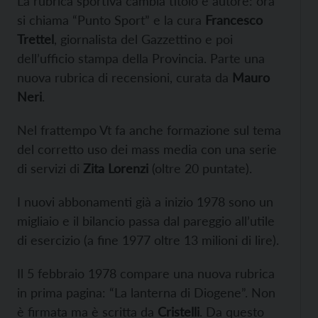
La rubrica sportiva cambia titolo e autore: ora
si chiama “Punto Sport” e la cura
Francesco
Trettel
, giornalista del Gazzettino e poi
dell’ufficio stampa della Provincia. Parte una
nuova rubrica di recensioni, curata da
Mauro
Neri
.
Nel frattempo Vt fa anche formazione sul tema
del corretto uso dei mass media con una serie
di servizi di
Zita Lorenzi
(oltre 20 puntate).
I nuovi abbonamenti già a inizio 1978 sono un
migliaio e il bilancio passa dal pareggio all’utile
di esercizio (a fine 1977 oltre 13 milioni di lire).
Il 5 febbraio 1978 compare una nuova rubrica
in prima pagina: “La lanterna di Diogene”. Non
è firmata ma è scritta da
Cristelli
. Da questo