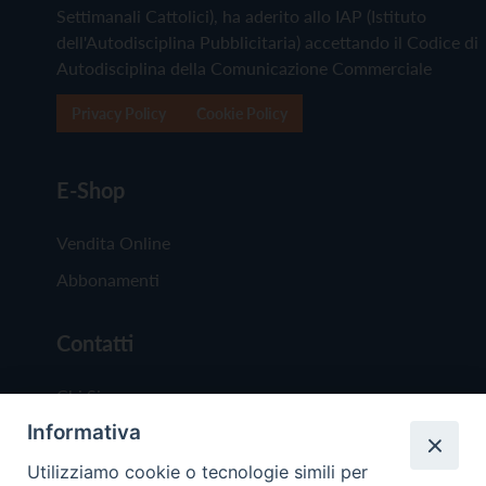
Settimanali Cattolici), ha aderito allo IAP (Istituto
dell'Autodisciplina Pubblicitaria) accettando il Codice di
Autodisciplina della Comunicazione Commerciale
Privacy Policy
Cookie Policy
E-Shop
Vendita Online
Abbonamenti
Contatti
Chi Siamo
Informativa
Redazione
Scrivici
Utilizziamo cookie o tecnologie simili per