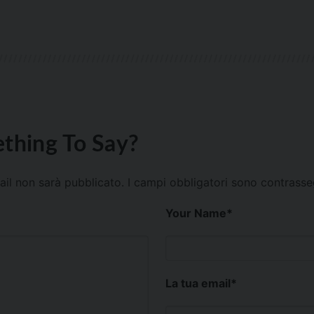
thing To Say?
mail non sarà pubblicato.
I campi obbligatori sono contrass
Your Name
*
La tua email
*