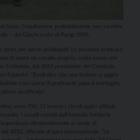
osì fosse, l'equitazione probabilmente non sarebbe
ale – dai Giochi estivi di Parigi 1900.
 sport per pochi privilegiati. Lo possono praticare
etesa di avere un cavallo proprio, costa meno che
rin Schindele, dal 2012 presidente del Comitato
rt Equestri. “Basti dire che una lezione si aggira
ludiche con i pony. Il praticante paga il maneggio,
ruttore qualificato”.
ino sono 750, 13 invece i circoli ippici affiliati
giovanile. I cavalli censiti dall'Azienda Sanitaria
'esperienza ultratrentennale in veste di
dal 2012, ufficiale di gara internazionale. “Le
o ostacoli – simboleggiato per anni dalla '10 Giorni