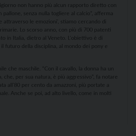
igiorno non hanno più alcun rapporto diretto con
 pallone, senza nulla togliere al calcio”, afferma
e attraverso le emozioni', stiamo cercando di
primarie. Lo scorso anno, con più di 700 patenti
in Italia, dietro al Veneto. L'obiettivo è di
 il futuro della disciplina, al mondo dei pony e
le che maschile. “Con il cavallo, la donna ha un
, che, per sua natura, è più aggressivo”, fa notare
ata all'80 per cento da amazzoni, più portate a
ale. Anche se poi, ad alto livello, come in molti