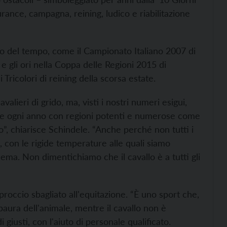
ance, campagna, reining, ludico e riabilitazione
rso del tempo, come il Campionato Italiano 2007 di
 e gli ori nella Coppa delle Regioni 2015 di
ricolori di reining della scorsa estate.
ieri di grido, ma, visti i nostri numeri esigui,
re ogni anno con regioni potenti e numerose come
”, chiarisce Schindele. “Anche perché non tutti i
, con le rigide temperature alle quali siamo
lema. Non dimentichiamo che il cavallo è a tutti gli
roccio sbagliato all'equitazione. “È uno sport che,
paura dell'animale, mentre il cavallo non è
 giusti, con l'aiuto di personale qualificato.