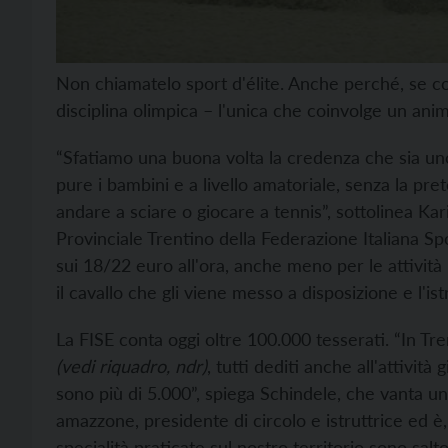
Non chiamatelo sport d'élite. Anche perché, se c
disciplina olimpica – l'unica che coinvolge un anim
“Sfatiamo una buona volta la credenza che sia uno
pure i bambini e a livello amatoriale, senza la pr
andare a sciare o giocare a tennis”, sottolinea Ka
Provinciale Trentino della Federazione Italiana Spo
sui 18/22 euro all'ora, anche meno per le attività 
il cavallo che gli viene messo a disposizione e l'ist
La FISE conta oggi oltre 100.000 tesserati. “In Trent
(vedi
riquadro, ndr)
, tutti dediti anche all'attività 
sono più di 5.000”, spiega Schindele, che vanta un
amazzone, presidente di circolo e istruttrice ed è, 
specialità praticate sul nostro territorio sono salt