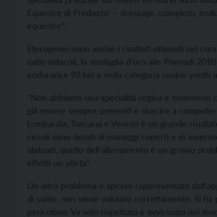
Equestre di Predazzo' – dressage, completo, endur
equestre”.
Eterogenei sono anche i risultati ottenuti nel co
salto ostacoli, la medaglia d'oro alle Ponyadi 2010
endurance 90 km e nella categoria rookie youth ai T
“Non abbiamo una specialità regina e nemmeno caval
già essere sempre presenti e riuscire a compete
Lombardia, Toscana e Veneto è un grande risultato
circoli sono dotati di maneggi coperti e in inverno
abituati, quello dell'allenamento è un grosso prob
effetti un atleta”.
Un altro problema è spesso rappresentato dall'app
di solito, non viene valutato correttamente. Si ha 
pericoloso. Va solo rispettato e avvicinato nei modi