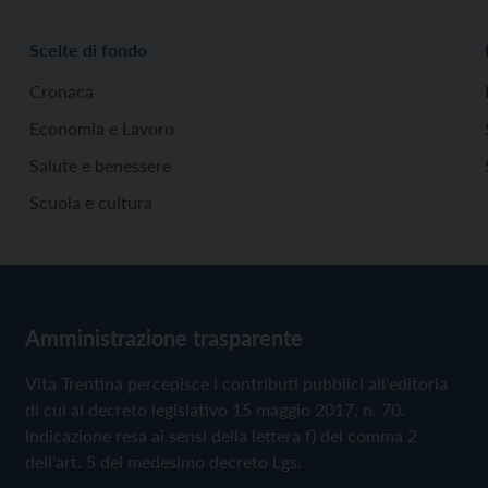
Scelte di fondo
Cronaca
Economia e Lavoro
Salute e benessere
Scuola e cultura
Amministrazione trasparente
Vita Trentina percepisce i contributi pubblici all'editoria
di cui al decreto legislativo 15 maggio 2017, n. 70.
Indicazione resa ai sensi della lettera f) del comma 2
dell'art. 5 del medesimo decreto Lgs.