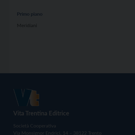
Primo piano
Meridiani
Vita Trentina Editrice
Società Cooperativa
Via Monsignor Endrici, 14 – 38122 Trento