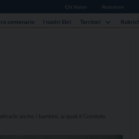
Chi Siamo
Redazione
stro centenario
I nostri libri
Territori
Rubric
ticarlo anche i bambini, ai quali il Comitato