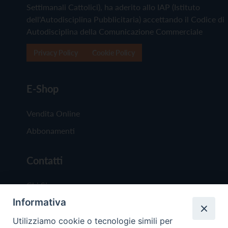
Settimanali Cattolici), ha aderito allo IAP (Istituto
dell'Autodisciplina Pubblicitaria) accettando il Codice di
Autodisciplina della Comunicazione Commerciale
Privacy Policy
Cookie Policy
E-Shop
Vendita Online
Abbonamenti
Contatti
Chi Siamo
Informativa
Redazione
Scrivici
Utilizziamo cookie o tecnologie simili per