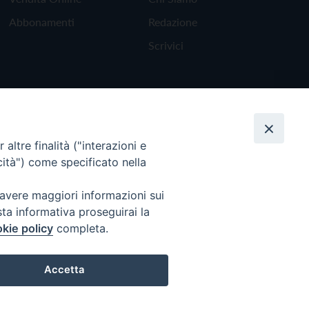
Abbonamenti
Redazione
Scrivici
altre finalità ("interazioni e
cità") come specificato nella
 avere maggiori informazioni sui
sta informativa proseguirai la
kie policy
completa.
Torna all'inizio
Accetta
Preferenze Cookie