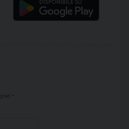
egnati
*