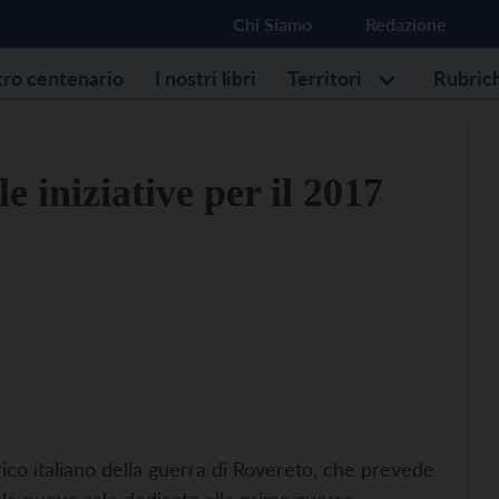
Chi Siamo
Redazione
stro centenario
I nostri libri
Territori
Rubric
e iniziative per il 2017
ico italiano della guerra di Rovereto, che prevede