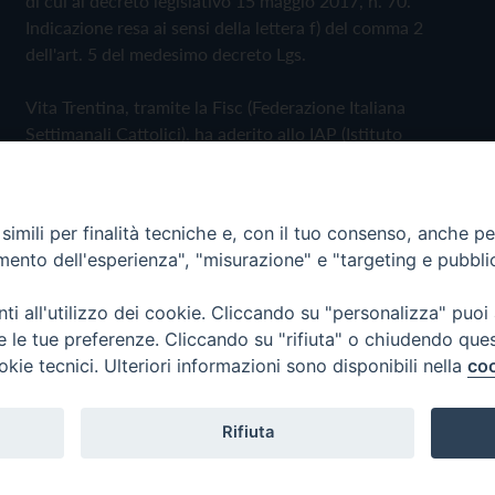
di cui al decreto legislativo 15 maggio 2017, n. 70.
Indicazione resa ai sensi della lettera f) del comma 2
dell'art. 5 del medesimo decreto Lgs.
Vita Trentina, tramite la Fisc (Federazione Italiana
Settimanali Cattolici), ha aderito allo IAP (Istituto
dell'Autodisciplina Pubblicitaria) accettando il Codice di
Autodisciplina della Comunicazione Commerciale
imili per finalità tecniche e, con il tuo consenso, anche per 
Privacy Policy
Cookie Policy
amento dell'esperienza", "misurazione" e "targeting e pubbli
i all'utilizzo dei cookie. Cliccando su "personalizza" puoi
 Trentina Editrice
re le tue preferenze. Cliccando su "rifiuta" o chiudendo que
okie tecnici. Ulteriori informazioni sono disponibili nella
coo
Rifiuta