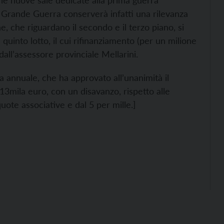
n le nuove sale dedicate alla prima guerra
 Grande Guerra conserverà infatti una rilevanza
one, che riguardano il secondo e il terzo piano, si
quinto lotto, il cui rifinanziamento (per un milione
all’assessore provinciale Mellarini.
a annuale, che ha approvato all’unanimità il
213mila euro, con un disavanzo, rispetto alle
uote associative e dal 5 per mille.]