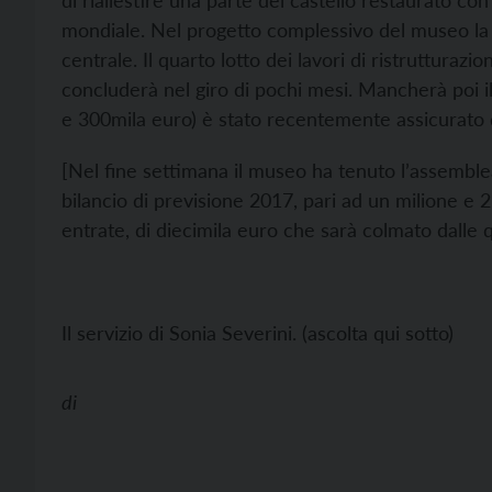
di riallestire una parte del castello restaurato co
mondiale. Nel progetto complessivo del museo la
centrale. Il quarto lotto dei lavori di ristrutturazi
concluderà nel giro di pochi mesi. Mancherà poi il 
e 300mila euro) è stato recentemente assicurato d
[Nel fine settimana il museo ha tenuto l’assemble
bilancio di previsione 2017, pari ad un milione e 
entrate, di diecimila euro che sarà colmato dalle q
Il servizio di Sonia Severini. (ascolta qui sotto)
di