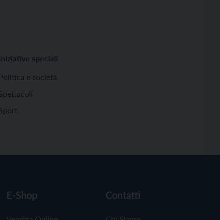
Iniziative speciali
Politica e società
Spettacoli
Sport
E-Shop
Contatti
Vendita Online
Chi Siamo