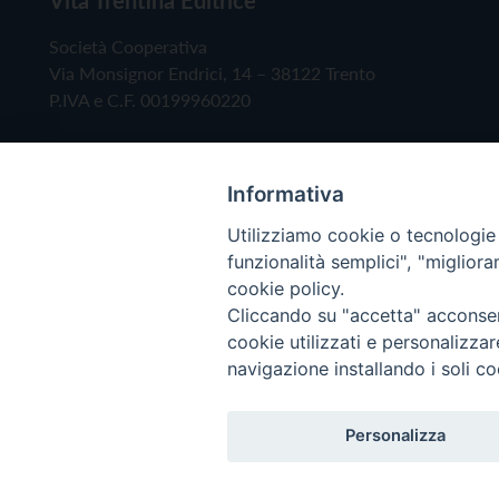
Società Cooperativa
Via Monsignor Endrici, 14 – 38122 Trento
P.IVA e C.F. 00199960220
Informativa
Utilizziamo cookie o tecnologie s
funzionalità semplici", "miglior
cookie policy.
Cliccando su "accetta" acconsent
Copyright © 2019 - Tutti i diritti riservati - Vita
cookie utilizzati e personalizza
navigazione installando i soli co
Privacy Policy
Personalizza