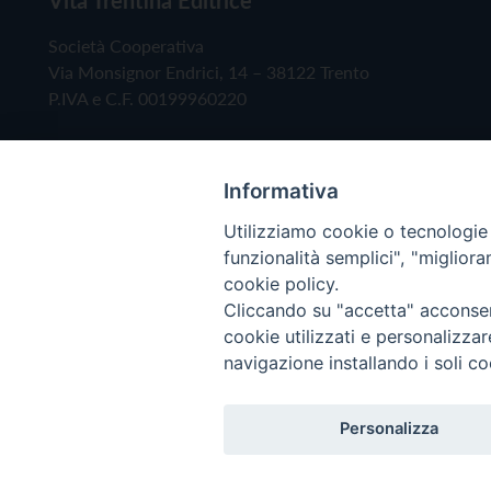
Società Cooperativa
Via Monsignor Endrici, 14 – 38122 Trento
P.IVA e C.F. 00199960220
Informativa
Utilizziamo cookie o tecnologie s
funzionalità semplici", "miglior
cookie policy.
Cliccando su "accetta" acconsent
Copyright © 2019 - Tutti i diritti riservati - Vita
cookie utilizzati e personalizza
navigazione installando i soli co
Privacy Policy
Personalizza