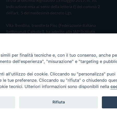
di cui al decreto legislativo 15 maggio 2017, n. 70.
Indicazione resa ai sensi della lettera f) del comma 2
dell'art. 5 del medesimo decreto Lgs.
Vita Trentina, tramite la Fisc (Federazione Italiana
Settimanali Cattolici), ha aderito allo IAP (Istituto
dell'Autodisciplina Pubblicitaria) accettando il Codice di
Autodisciplina della Comunicazione Commerciale
imili per finalità tecniche e, con il tuo consenso, anche per 
Privacy Policy
Cookie Policy
amento dell'esperienza", "misurazione" e "targeting e pubbli
i all'utilizzo dei cookie. Cliccando su "personalizza" puoi
 Trentina Editrice
re le tue preferenze. Cliccando su "rifiuta" o chiudendo que
okie tecnici. Ulteriori informazioni sono disponibili nella
coo
Rifiuta