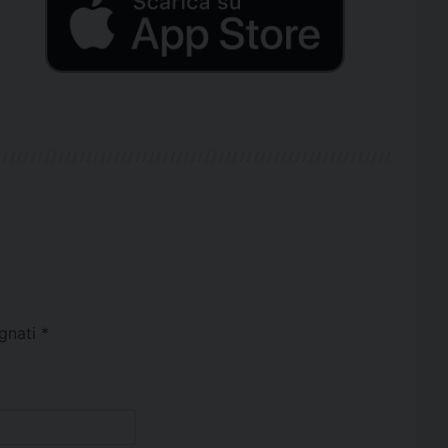
egnati
*