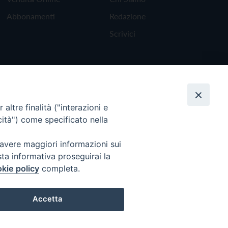
Abbonamenti
Redazione
Scrivici
altre finalità ("interazioni e
cità") come specificato nella
 avere maggiori informazioni sui
sta informativa proseguirai la
kie policy
completa.
Torna all'inizio
Accetta
Preferenze Cookie