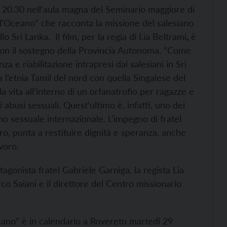
 20.30 nell’aula magna del Seminario maggiore di
l’Oceano” che racconta la missione del salesiano
o Sri Lanka. Il film, per la regia di Lia Beltrami
,
è
con il sostegno della Provincia Autonoma. “Come
 e riabilitazione intrapresi dai salesiani in Sri
ra l’etnia Tamil del nord con quella Singalese del
a vita all’interno di un orfanatrofio per ragazze e
i abusi sessuali. Quest’ultimo è, infatti, uno dei
 sessuale internazionale. L’impegno di fratel
ro, punta a restituire dignità e speranza, anche
voro.
agonista fratel Gabriele Garniga, la regista Lia
co Saiani e il direttore del Centro missionario
ano” è in calendario a Rovereto martedì 29