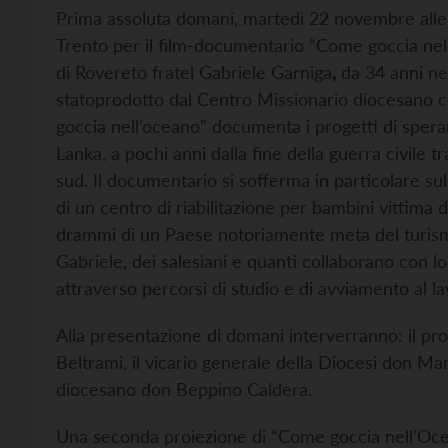
Prima assoluta domani, martedì 22 novembre alle
Trento per il film-documentario “Come goccia nel
di Rovereto fratel Gabriele Garniga
,
da 34 anni nell
statoprodotto dal Centro Missionario diocesano 
goccia nell’oceano” documenta i progetti di speranza
Lanka, a pochi anni dalla fine della guerra civile t
sud. Il documentario si sofferma in particolare sull
di un centro di riabilitazione per bambini vittima d
drammi di un Paese notoriamente meta del turismo
Gabriele, dei salesiani e quanti collaborano con lo
attraverso percorsi di studio e di avviamento al la
Alla presentazione di domani interverranno: il prot
Beltrami, il vicario generale della Diocesi don Mar
diocesano don Beppino Caldera.
Una seconda proiezione di “Come goccia nell’Oce