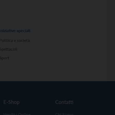
Iniziative speciali
Politica e società
Spettacoli
Sport
E-Shop
Contatti
Vendita Online
Chi Siamo