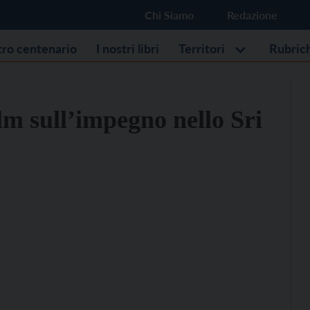
Chi Siamo
Redazione
stro centenario
I nostri libri
Territori
Rubric
ilm sull’impegno nello Sri