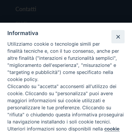
Contatti
Chi Siamo
Informativa
Redazione
Scrivici
Utilizziamo cookie o tecnologie simili per
finalità tecniche e, con il tuo consenso, anche per
altre finalità ("interazioni e funzionalità semplici",
"miglioramento dell'esperienza", "misurazione" e
"targeting e pubblicità") come specificato nella
cookie policy.
Copyright © 2019 - Tutti i diritti riservati - Vit
Cliccando su "accetta" acconsenti all'utilizzo dei
Trentina Editrice
cookie. Cliccando su "personalizza" puoi avere
maggiori informazioni sui cookie utilizzati e
Privacy Policy
personalizzare le tue preferenze. Cliccando su
Torna all'inizi
"rifiuta" o chiudendo questa informativa proseguirai
la navigazione installando i soli cookie tecnici.
Ulteriori informazioni sono disponibili nella
cookie
Preferenze Cookie