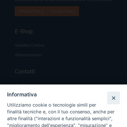
Privacy Policy
Cookie Policy
E-Shop
Vendita Online
Abbonamenti
Contatti
Chi Siamo
Informativa
Redazione
Scrivici
Utilizziamo cookie o tecnologie simili per
finalità tecniche e, con il tuo consenso, anche per
altre finalità ("interazioni e funzionalità semplici",
"miglioramento dell'esperienza", "misurazione" e