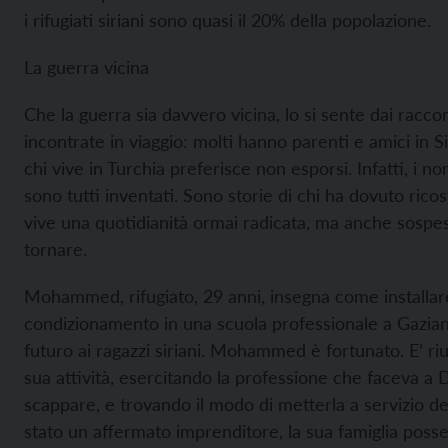
i rifugiati siriani sono quasi il 20% della popolazione.
La guerra vicina
Che la guerra sia davvero vicina, lo si sente dai racco
incontrate in viaggio: molti hanno parenti e amici in
chi vive in Turchia preferisce non esporsi. Infatti, i n
sono tutti inventati. Sono storie di chi ha dovuto ricost
vive una quotidianità ormai radicata, ma anche sospes
tornare.
Mohammed, rifugiato, 29 anni, insegna come installare
condizionamento in una scuola professionale a Gazia
futuro ai ragazzi siriani. Mohammed è fortunato. E’ rius
sua attività, esercitando la professione che faceva a
scappare, e trovando il modo di metterla a servizio deg
stato un affermato imprenditore, la sua famiglia poss