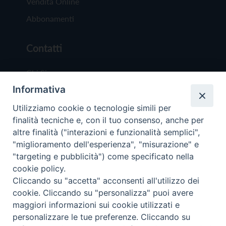
Vendita Online
Abbonamenti
Contatti
Chi Siamo
Informativa
Redazione
Scrivici
Utilizziamo cookie o tecnologie simili per
finalità tecniche e, con il tuo consenso, anche per
altre finalità ("interazioni e funzionalità semplici",
"miglioramento dell'esperienza", "misurazione" e
"targeting e pubblicità") come specificato nella
cookie policy.
Copyright © 2019 - Tutti i diritti riservati - Vit
Cliccando su "accetta" acconsenti all'utilizzo dei
Trentina Editrice
cookie. Cliccando su "personalizza" puoi avere
maggiori informazioni sui cookie utilizzati e
Privacy Policy
personalizzare le tue preferenze. Cliccando su
Torna all'inizi