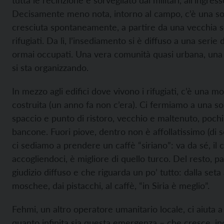
tutta le recinzione e sorvegliato dai militari, all’ingres
Decisamente meno nota, intorno al campo, c’è una sort
cresciuta spontaneamente, a partire da una vecchia s
rifugiati. Da lì, l’insediamento si è diffuso a una serie
ormai occupati. Una vera comunità quasi urbana, una 
si sta organizzando.
In mezzo agli edifici dove vivono i rifugiati, c’è una
costruita (un anno fa non c’era). Ci fermiamo a una sor
spaccio e punto di ristoro, vecchio e maltenuto, poch
bancone. Fuori piove, dentro non è affollatissimo (di 
ci sediamo a prendere un caffè “siriano”: va da sé, il c
accogliendoci, è migliore di quello turco. Del resto, pa
giudizio diffuso e che riguarda un po’ tutto: dalla seta
moschee, dai pistacchi, al caffè, “in Siria è meglio”.
Fehmi, un altro operatore umanitario locale, ci aiuta
quanto infinita sia questa emergenza – che cresce, inc