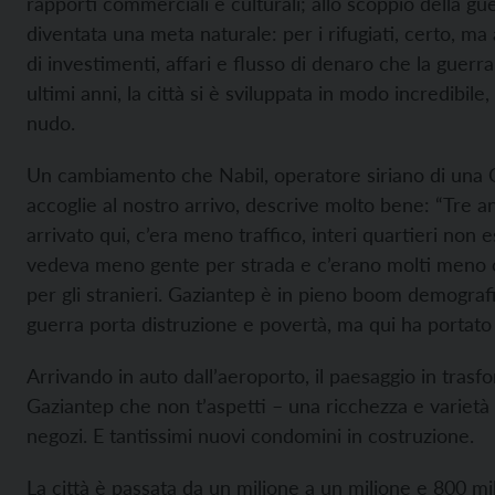
rapporti commerciali e culturali; allo scoppio della g
diventata una meta naturale: per i rifugiati, certo, m
di investimenti, affari e flusso di denaro che la guerr
ultimi anni, la città si è sviluppata in modo incredibile,
nudo.
Un cambiamento che Nabil, operatore siriano di una 
accoglie al nostro arrivo, descrive molto bene: “Tre a
arrivato qui, c’era meno traffico, interi quartieri non 
vedeva meno gente per strada e c’erano molti meno ca
per gli stranieri. Gaziantep è in pieno boom demogra
guerra porta distruzione e povertà, ma qui ha portato t
Arrivando in auto dall’aeroporto, il paesaggio in tras
Gaziantep che non t’aspetti – una ricchezza e varietà d
negozi. E tantissimi nuovi condomini in costruzione.
La città è passata da un milione a un milione e 800 mil