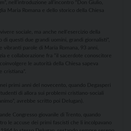
”, nell'introduzione all'incontro “Don Giulio,
glia Maria Romana e dello storico della Chiesa
vivere sociale, ma anche nell'esercizio della
 di questi due grandi uomini, grandi giornalisti”,
le vibranti parole di Maria Romana, 93 anni,
ia e collaborazione fra “il sacerdote conoscitore
 coinvolgere le autorità della Chiesa sapeva
 cristiana”.
ici nei primi anni del novecento, quando Degasperi
studenti di allora sui problemi cristiano-sociali
nimo”, avrebbe scritto poi Delugan).
rande Congresso giovanile di Trento, quando
tro le accuse dei primi fascisti che li incolpavano
el 1964 lo stesso Delugan, restando sempre sereno