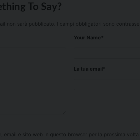
thing To Say?
mail non sarà pubblicato.
I campi obbligatori sono contrass
Your Name
*
La tua email
*
e, email e sito web in questo browser per la prossima vol