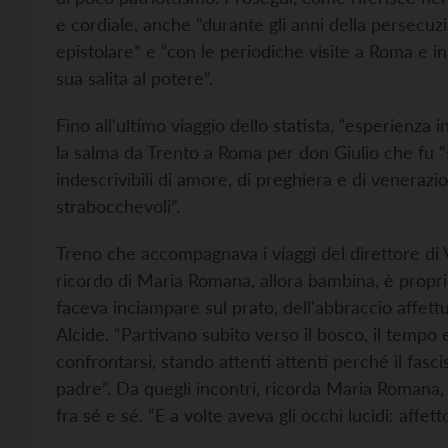
e cordiale, anche “durante gli anni della persecuz
epistolare” e “con le periodiche visite a Roma e i
sua salita al potere”.
Fino all'ultimo viaggio dello statista, “esperienz
la salma da Trento a Roma per don Giulio che fu “s
indescrivibili di amore, di preghiera e di venerazio
strabocchevoli”.
Treno che accompagnava i viaggi del direttore di Vi
ricordo di Maria Romana, allora bambina, è proprio
faceva inciampare sul prato, dell'abbraccio affet
Alcide. “Partivano subito verso il bosco, il tempo 
confrontarsi, stando attenti attenti perché il fa
padre”. Da quegli incontri, ricorda Maria Romana,
fra sé e sé. “E a volte aveva gli occhi lucidi: affe