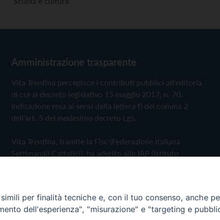
Scuola e cultura
Amministrazione trasparente
Vita Trentina percepisce i contributi pubblici all'editoria
di cui al decreto legislativo 15 maggio 2017, n. 70.
Indicazione resa ai sensi della lettera f) del comma 2
dell'art. 5 del medesimo decreto Lgs.
Vita Trentina, tramite la Fisc (Federazione Italiana
Settimanali Cattolici), ha aderito allo IAP (Istituto
dell'Autodisciplina Pubblicitaria) accettando il Codice di
Autodisciplina della Comunicazione Commerciale
imili per finalità tecniche e, con il tuo consenso, anche per 
Privacy Policy
Cookie Policy
amento dell'esperienza", "misurazione" e "targeting e pubbli