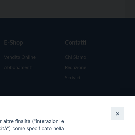
E-Shop
Contatti
Vendita Online
Chi Siamo
Abbonamenti
Redazione
Scrivici
altre finalità ("interazioni e
cità") come specificato nella