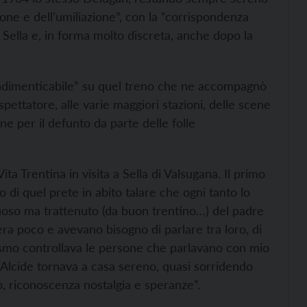
ione e dell’umiliazione”, con la “corrispondenza
n Sella e, in forma molto discreta, anche dopo la
a indimenticabile” su quel treno che ne accompagnò
pettatore, alle varie maggiori stazioni, delle scene
ne per il defunto da parte delle folle
ta Trentina in visita a Sella di Valsugana. Il primo
 di quel prete in abito talare che ogni tanto lo
tuoso ma trattenuto (da buon trentino…) del padre
era poco e avevano bisogno di parlare tra loro, di
scismo controllava le persone che parlavano con mio
 Alcide tornava a casa sereno, quasi sorridendo
tto, riconoscenza nostalgia e speranze”.