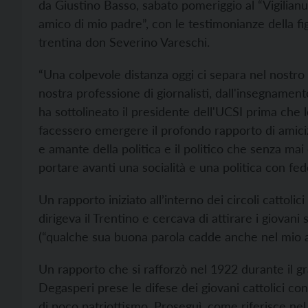
da Giustino Basso, sabato pomeriggio al “Vigilianum
amico di mio padre”, con le testimonianze della fi
trentina don Severino Vareschi.
“Una colpevole distanza oggi ci separa nel nostro 
nostra professione di giornalisti, dall'insegnamento
ha sottolineato il presidente dell'UCSI prima che 
facessero emergere il profondo rapporto di amiciz
e amante della politica e il politico che senza mai
portare avanti una socialità e una politica con fede
Un rapporto iniziato all’interno dei circoli cattol
dirigeva il Trentino e cercava di attirare i giovani 
(“qualche sua buona parola cadde anche nel mio a
Un rapporto che si rafforzò nel 1922 durante il g
Degasperi prese le difese dei giovani cattolici con
di poco patriottismo. Proseguì, come riferisce n