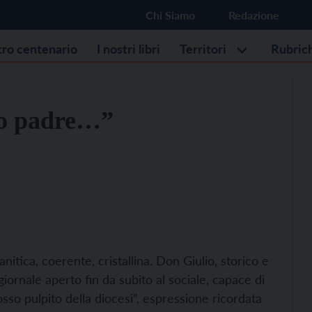
Chi Siamo
Redazione
stro centenario
I nostri libri
Territori
Rubric
io padre…”
nitica, coerente, cristallina. Don Giulio, storico e
 giornale aperto fin da subito al sociale, capace di
osso pulpito della diocesi”, espressione ricordata