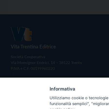
Vita Trentina Editrice
Società Cooperativa
Via Monsignor Endrici, 14 – 38122 Trento
P.IVA e C.F. 00199960220
Informativa
Utilizziamo cookie o tecnologie s
funzionalità semplici", "miglior