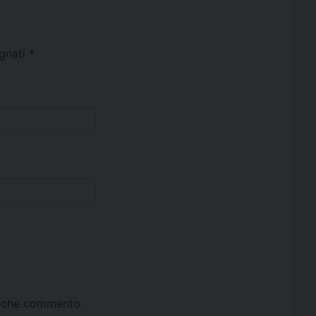
egnati
*
ta che commento.