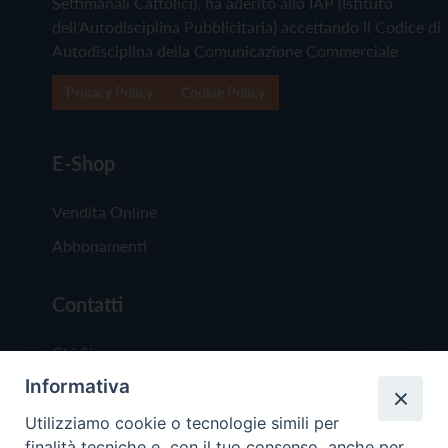
Settimanali Cattolici), ha aderito allo IAP (Istituto
dell'Autodisciplina Pubblicitaria) accettando il Codice di
Autodisciplina della Comunicazione Commerciale
Privacy Policy
Cookie Policy
E-Shop
Vendita Online
Abbonamenti
Contatti
Chi Siamo
Informativa
Redazione
Scrivici
Utilizziamo cookie o tecnologie simili per
finalità tecniche e, con il tuo consenso, anche per