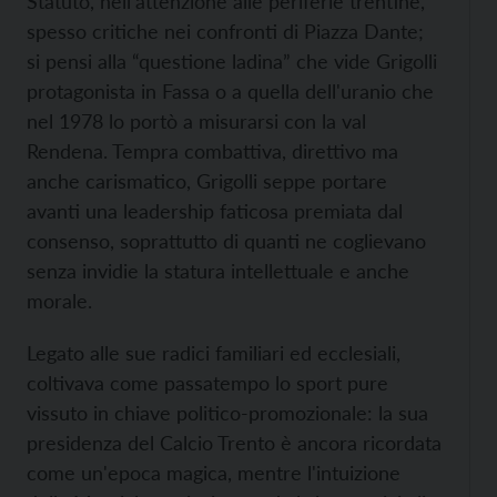
Statuto, nell'attenzione alle periferie trentine,
spesso critiche nei confronti di Piazza Dante;
si pensi alla “questione ladina” che vide Grigolli
protagonista in Fassa o a quella dell'uranio che
nel 1978 lo portò a misurarsi con la val
Rendena. Tempra combattiva, direttivo ma
anche carismatico, Grigolli seppe portare
avanti una leadership faticosa premiata dal
consenso, soprattutto di quanti ne coglievano
senza invidie la statura intellettuale e anche
morale.
Legato alle sue radici familiari ed ecclesiali,
coltivava come passatempo lo sport pure
vissuto in chiave politico-promozionale: la sua
presidenza del Calcio Trento è ancora ricordata
come un'epoca magica, mentre l'intuizione