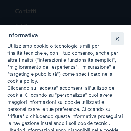
Contatti
Chi Siamo
Informativa
Redazione
Scrivici
Utilizziamo cookie o tecnologie simili per
finalità tecniche e, con il tuo consenso, anche per
altre finalità ("interazioni e funzionalità semplici",
"miglioramento dell'esperienza", "misurazione" e
"targeting e pubblicità") come specificato nella
cookie policy.
Copyright © 2019 - Tutti i diritti riservati - Vit
Cliccando su "accetta" acconsenti all'utilizzo dei
Trentina Editrice
cookie. Cliccando su "personalizza" puoi avere
maggiori informazioni sui cookie utilizzati e
Privacy Policy
personalizzare le tue preferenze. Cliccando su
Torna all'inizi
"rifiuta" o chiudendo questa informativa proseguirai
la navigazione installando i soli cookie tecnici.
Ulteriori informazioni sono disponibili nella
cookie