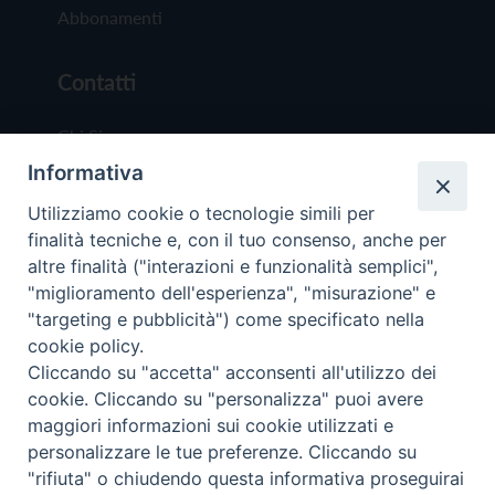
Abbonamenti
Contatti
Chi Siamo
Informativa
Redazione
Scrivici
Utilizziamo cookie o tecnologie simili per
finalità tecniche e, con il tuo consenso, anche per
altre finalità ("interazioni e funzionalità semplici",
"miglioramento dell'esperienza", "misurazione" e
"targeting e pubblicità") come specificato nella
cookie policy.
Copyright © 2019 - Tutti i diritti riservati - Vit
Cliccando su "accetta" acconsenti all'utilizzo dei
Trentina Editrice
cookie. Cliccando su "personalizza" puoi avere
maggiori informazioni sui cookie utilizzati e
Privacy Policy
personalizzare le tue preferenze. Cliccando su
Torna all'inizi
"rifiuta" o chiudendo questa informativa proseguirai