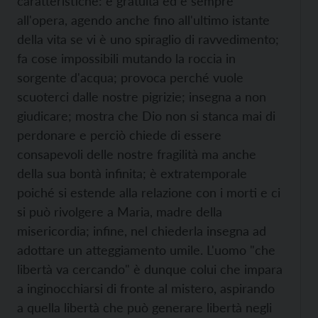
caratteristiche: è gratuità ed è sempre
all'opera, agendo anche fino all'ultimo istante
della vita se vi è uno spiraglio di ravvedimento;
fa cose impossibili mutando la roccia in
sorgente d'acqua; provoca perché vuole
scuoterci dalle nostre pigrizie; insegna a non
giudicare; mostra che Dio non si stanca mai di
perdonare e perciò chiede di essere
consapevoli delle nostre fragilità ma anche
della sua bontà infinita; è extratemporale
poiché si estende alla relazione con i morti e ci
si può rivolgere a Maria, madre della
misericordia; infine, nel chiederla insegna ad
adottare un atteggiamento umile. L'uomo "che
libertà va cercando" è dunque colui che impara
a inginocchiarsi di fronte al mistero, aspirando
a quella libertà che può generare libertà negli