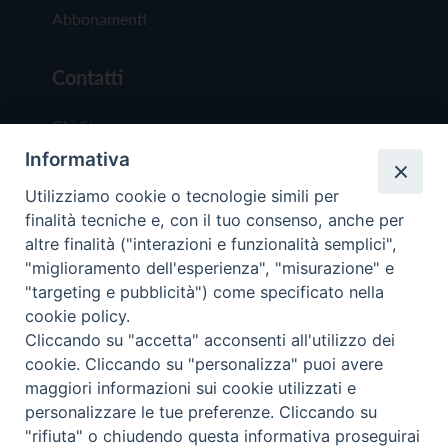
Abbonamenti
Contatti
Chi Siamo
Informativa
Redazione
Scrivici
Utilizziamo cookie o tecnologie simili per
finalità tecniche e, con il tuo consenso, anche per
altre finalità ("interazioni e funzionalità semplici",
"miglioramento dell'esperienza", "misurazione" e
"targeting e pubblicità") come specificato nella
cookie policy.
Copyright © 2019 - Tutti i diritti riservati - Vit
Cliccando su "accetta" acconsenti all'utilizzo dei
Trentina Editrice
cookie. Cliccando su "personalizza" puoi avere
maggiori informazioni sui cookie utilizzati e
Privacy Policy
personalizzare le tue preferenze. Cliccando su
Torna all'inizi
"rifiuta" o chiudendo questa informativa proseguirai