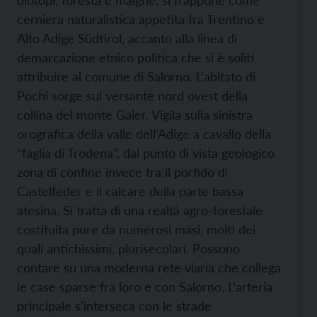
biotopi, foresta e malghe, si frappone come
cerniera naturalistica appetita fra Trentino e
Alto Adige Südtirol, accanto alla linea di
demarcazione etnico politica che si è soliti
attribuire al comune di Salorno. L’abitato di
Pochi sorge sul versante nord ovest della
collina del monte Gaier. Vigila sulla sinistra
orografica della valle dell’Adige a cavallo della
“faglia di Trodena”, dal punto di vista geologico
zona di confine invece tra il porfido di
Castelfeder e il calcare della parte bassa
atesina. Si tratta di una realtà agro-forestale
costituita pure da numerosi masi, molti dei
quali antichissimi, plurisecolari. Possono
contare su una moderna rete viaria che collega
le case sparse fra loro e con Salorno. L’arteria
principale s’interseca con le strade