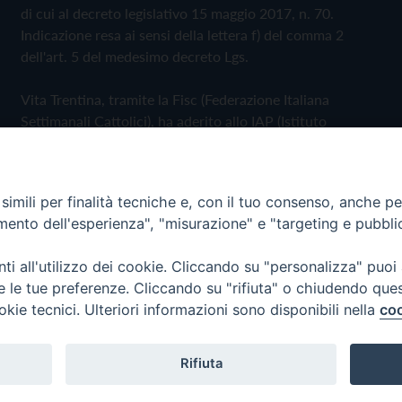
di cui al decreto legislativo 15 maggio 2017, n. 70.
Indicazione resa ai sensi della lettera f) del comma 2
dell'art. 5 del medesimo decreto Lgs.
Vita Trentina, tramite la Fisc (Federazione Italiana
Settimanali Cattolici), ha aderito allo IAP (Istituto
dell'Autodisciplina Pubblicitaria) accettando il Codice di
Autodisciplina della Comunicazione Commerciale
imili per finalità tecniche e, con il tuo consenso, anche per 
Privacy Policy
Cookie Policy
amento dell'esperienza", "misurazione" e "targeting e pubbli
i all'utilizzo dei cookie. Cliccando su "personalizza" puoi
 Trentina Editrice
re le tue preferenze. Cliccando su "rifiuta" o chiudendo que
okie tecnici. Ulteriori informazioni sono disponibili nella
coo
Rifiuta