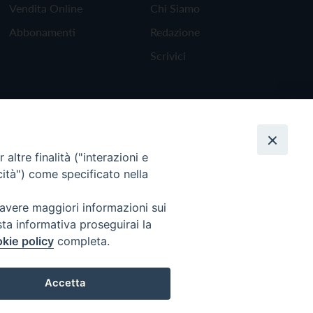
Vendita Online
Chi Siamo
Abbonamenti
Redazione
Scrivici
altre finalità ("interazioni e
cità") come specificato nella
 avere maggiori informazioni sui
sta informativa proseguirai la
kie policy
completa.
Torna all'inizio
Accetta