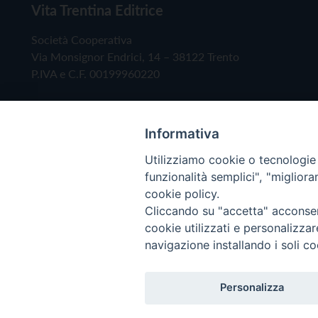
Vita Trentina Editrice
Società Cooperativa
Via Monsignor Endrici, 14 – 38122 Trento
P.IVA e C.F. 00199960220
Informativa
Utilizziamo cookie o tecnologie s
funzionalità semplici", "miglior
cookie policy.
Cliccando su "accetta" acconsent
Copyright © 2019 - Tutti i diritti riservati - Vita
cookie utilizzati e personalizza
navigazione installando i soli co
Privacy Policy
Personalizza