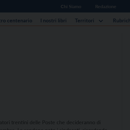
Chi Siamo
Redazione
stro centenario
I nostri libri
Territori
Rubric
atori trentini delle Poste che decideranno di