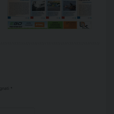
egnati
*