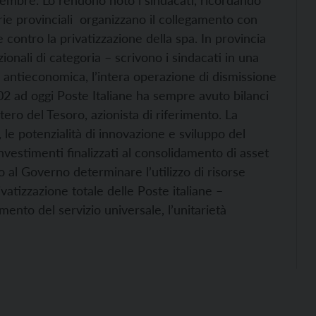
ovembre. Lo rendono noto i sindacati, ricordando
terie provinciali organizzano il collegamento con
 contro la privatizzazione della spa. In provincia
ionali di categoria – scrivono i sindacati in una
antieconomica, l’intera operazione di dismissione
02 ad oggi Poste Italiane ha sempre avuto bilanci
tero del Tesoro, azionista di riferimento. La
à, le potenzialità di innovazione e sviluppo del
vestimenti finalizzati al consolidamento di asset
 al Governo determinare l’utilizzo di risorse
vatizzazione totale delle Poste italiane –
ento del servizio universale, l’unitarietà