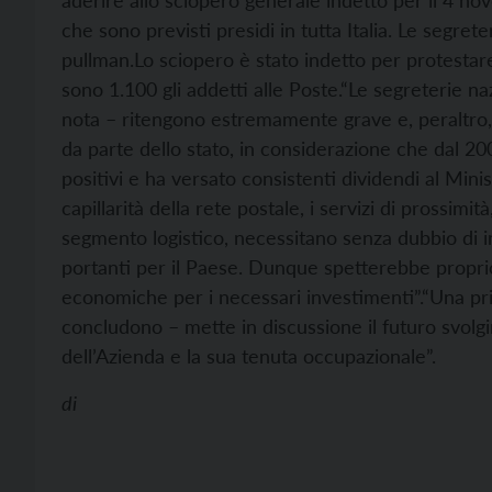
aderire allo sciopero generale indetto per il 4 n
che sono previsti presidi in tutta Italia. Le segre
pullman.
Lo sciopero è stato indetto per protestare
sono 1.100 gli addetti alle Poste.
“Le segreterie naz
nota – ritengono estremamente grave e, peraltro, 
da parte dello stato, in considerazione che dal 20
positivi e ha versato consistenti dividendi al Minis
capillarità della rete postale, i servizi di prossimit
segmento logistico, necessitano senza dubbio di in
portanti per il Paese. Dunque spetterebbe proprio
economiche per i necessari investimenti”.
“Una pri
concludono – mette in discussione il futuro svolgim
dell’Azienda e la sua tenuta occupazionale”.
di