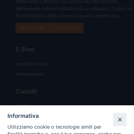
Settimanali Cattolici), ha aderito allo IAP (Istituto
dell'Autodisciplina Pubblicitaria) accettando il Codice di
Autodisciplina della Comunicazione Commerciale
Privacy Policy
Cookie Policy
E-Shop
Vendita Online
Abbonamenti
Contatti
Chi Siamo
Informativa
Redazione
Scrivici
Utilizziamo cookie o tecnologie simili per