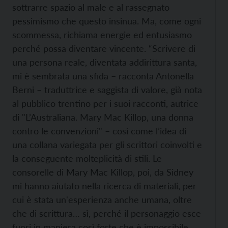
sottrarre spazio al male e al rassegnato
pessimismo che questo insinua. Ma, come ogni
scommessa, richiama energie ed entusiasmo
perché possa diventare vincente. “Scrivere di
una persona reale, diventata addirittura santa,
mi è sembrata una sfida – racconta Antonella
Berni – traduttrice e saggista di valore, già nota
al pubblico trentino per i suoi racconti, autrice
di "L’Australiana. Mary Mac Killop, una donna
contro le convenzioni" – così come l’idea di
una collana variegata per gli scrittori coinvolti e
la conseguente molteplicità di stili. Le
consorelle di Mary Mac Killop, poi, da Sidney
mi hanno aiutato nella ricerca di materiali, per
cui è stata un'esperienza anche umana, oltre
che di scrittura… sì, perché il personaggio esce
fuori in maniera così forte che è impossibile