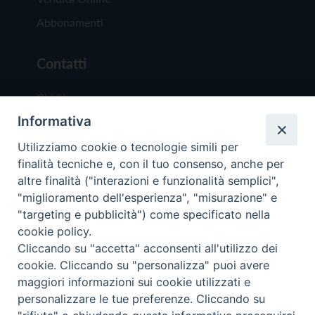
Abbonamenti
Contatti
Chi Siamo
Informativa
Redazione
Scrivici
Utilizziamo cookie o tecnologie simili per
finalità tecniche e, con il tuo consenso, anche per
altre finalità ("interazioni e funzionalità semplici",
"miglioramento dell'esperienza", "misurazione" e
"targeting e pubblicità") come specificato nella
cookie policy.
Copyright © 2019 - Tutti i diritti riservati - Vit
Cliccando su "accetta" acconsenti all'utilizzo dei
Trentina Editrice
cookie. Cliccando su "personalizza" puoi avere
maggiori informazioni sui cookie utilizzati e
Privacy Policy
personalizzare le tue preferenze. Cliccando su
Torna all'inizi