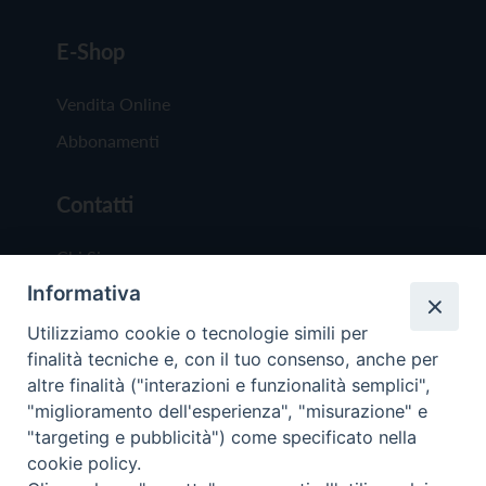
E-Shop
Vendita Online
Abbonamenti
Contatti
Chi Siamo
Informativa
Redazione
Scrivici
Utilizziamo cookie o tecnologie simili per
finalità tecniche e, con il tuo consenso, anche per
altre finalità ("interazioni e funzionalità semplici",
"miglioramento dell'esperienza", "misurazione" e
"targeting e pubblicità") come specificato nella
cookie policy.
Copyright © 2019 - Tutti i diritti riservati - Vit