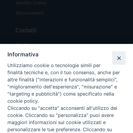
Vendita Online
Abbonamenti
Contatti
Chi Siamo
Informativa
Redazione
Scrivici
Utilizziamo cookie o tecnologie simili per
finalità tecniche e, con il tuo consenso, anche per
altre finalità ("interazioni e funzionalità semplici",
"miglioramento dell'esperienza", "misurazione" e
"targeting e pubblicità") come specificato nella
cookie policy.
Copyright © 2019 - Tutti i diritti riservati - Vit
Cliccando su "accetta" acconsenti all'utilizzo dei
Trentina Editrice
cookie. Cliccando su "personalizza" puoi avere
maggiori informazioni sui cookie utilizzati e
Privacy Policy
personalizzare le tue preferenze. Cliccando su