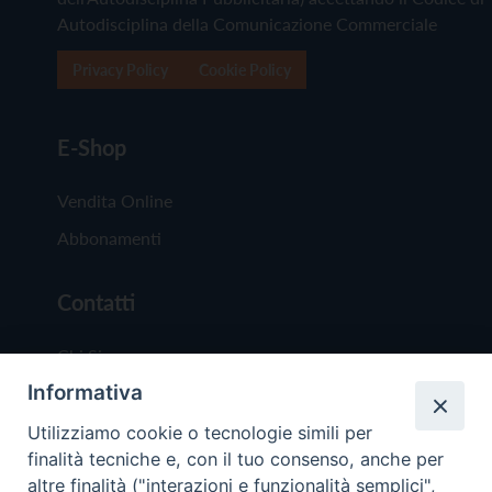
Autodisciplina della Comunicazione Commerciale
Privacy Policy
Cookie Policy
E-Shop
Vendita Online
Abbonamenti
Contatti
Chi Siamo
Informativa
Redazione
Scrivici
Utilizziamo cookie o tecnologie simili per
finalità tecniche e, con il tuo consenso, anche per
altre finalità ("interazioni e funzionalità semplici",