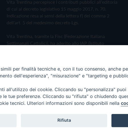
Vita Trentina percepisce i contributi pubblici all'editoria
di cui al decreto legislativo 15 maggio 2017, n. 70.
Indicazione resa ai sensi della lettera f) del comma 2
dell'art. 5 del medesimo decreto Lgs.
Vita Trentina, tramite la Fisc (Federazione Italiana
Settimanali Cattolici), ha aderito allo IAP (Istituto
dell'Autodisciplina Pubblicitaria) accettando il Codice di
Autodisciplina della Comunicazione Commerciale
imili per finalità tecniche e, con il tuo consenso, anche per 
Privacy Policy
Cookie Policy
amento dell'esperienza", "misurazione" e "targeting e pubbli
i all'utilizzo dei cookie. Cliccando su "personalizza" puoi
 Trentina Editrice
re le tue preferenze. Cliccando su "rifiuta" o chiudendo que
okie tecnici. Ulteriori informazioni sono disponibili nella
coo
Rifiuta