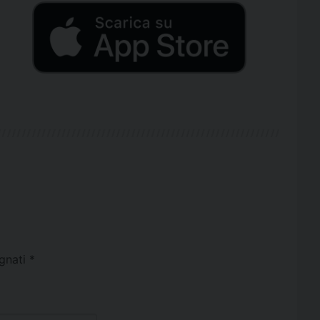
egnati
*