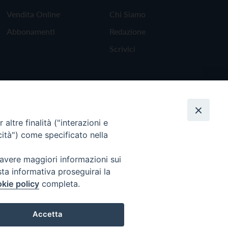
Vendita Online
Chi Siamo
Abbonamenti
Redazione
Scrivici
altre finalità ("interazioni e
cità") come specificato nella
 avere maggiori informazioni sui
sta informativa proseguirai la
kie policy
completa.
Torna all'inizio
Accetta