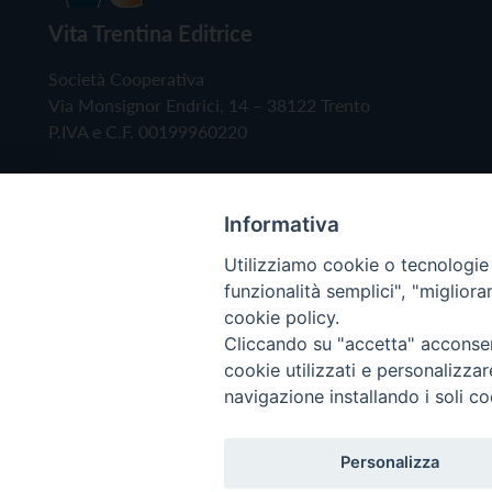
Vita Trentina Editrice
Società Cooperativa
Via Monsignor Endrici, 14 – 38122 Trento
P.IVA e C.F. 00199960220
Informativa
Utilizziamo cookie o tecnologie s
funzionalità semplici", "miglior
cookie policy.
Cliccando su "accetta" acconsent
Copyright © 2019 - Tutti i diritti riservati - Vita
cookie utilizzati e personalizza
navigazione installando i soli co
Privacy Policy
Personalizza