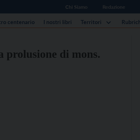
Chi Siamo
Redazione
stro centenario
I nostri libri
Territori
Rubric
a prolusione di mons.