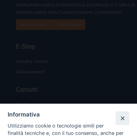
dell'Autodisciplina Pubblicitaria) accettando il Codice di
Autodisciplina della Comunicazione Commerciale
Privacy Policy
Cookie Policy
E-Shop
Vendita Online
Abbonamenti
Contatti
Chi Siamo
Informativa
Redazione
Scrivici
Utilizziamo cookie o tecnologie simili per
finalità tecniche e, con il tuo consenso, anche per